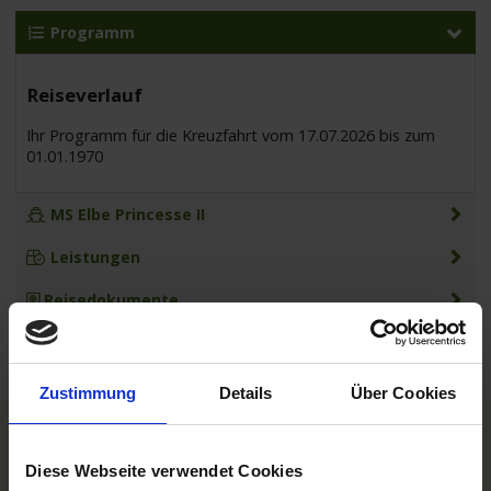
Programm
Reiseverlauf
Ihr Programm für die Kreuzfahrt vom 17.07.2026 bis zum
01.01.1970
MS Elbe Princesse II
Leistungen
Reisedokumente
Zustimmung
Details
Über Cookies
TOP Reedereien
Diese Webseite verwendet Cookies
Phoenix Flussreisen