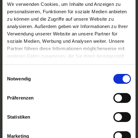
A-ROSA Flussschiff GmbH
Wir verwenden Cookies, um Inhalte und Anzeigen zu
Nicko Cruises Flussreisen
personalisieren, Funktionen für soziale Medien anbieten
PLANTOURS Kreuzfahrten
zu können und die Zugriffe auf unsere Website zu
AMADEUS Flusskreuzfahrten
analysieren. Außerdem geben wir Informationen zu Ihrer
1AVista Flussreisen
Verwendung unserer Website an unsere Partner für
TOP Reiseziele
soziale Medien, Werbung und Analysen weiter. Unsere
Flussreisen Deutschland
Partner führen diese Informationen möglicherweise mit
Flusskreuzfahrt Frankreich
weiteren Daten zusammen, die Sie ihnen bereitgestellt
Flussreise Osteuropa
haben oder die sie im Rahmen Ihrer Nutzung der Dienste
Asien Flusskreuzfahrten
Flusskreuzfahrten Amazonas
gesammelt haben.
Einwilligungsauswahl
Nilkreuzfahrt
Notwendig
TOP Flussschiffe
MS Alina
Präferenzen
MS Anesha
A-ROSA Aqua
nickoVISION
Statistiken
MS Elegant Lady
MS VistaExplorer
TOP Themen
Marketing