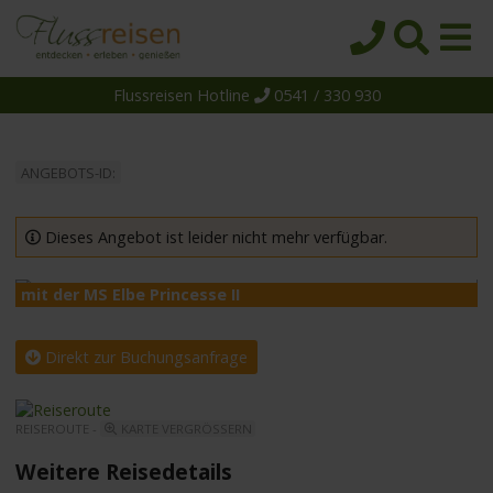
Flussreisen Hotline
0541 / 330 930
Startseite
Top-Angebote
ANGEBOTS-ID:
Reiseziele
Themen
Dieses Angebot ist leider nicht mehr verfügbar.
Reedereien
mit der MS Elbe Princesse II
m
Schiffe
Über uns
Direkt zur Buchungsanfrage
Wissen
REISEROUTE -
KARTE VERGRÖSSERN
Suche
Weitere Reisedetails