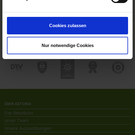
Hochseekreuzfahrten
Flussreisen mit An- und Abreise
Deutschsprachiger Gästeservice
Last Minute Flusskreuzfahrten
Cookies zulassen
Flussreisen mit Rad
Kreuzfahrthäfen
Nur notwendige Cookies
ÜBER ASTORIA
Das Reisebüro
Unser Team
Unsere Auszeichnungen