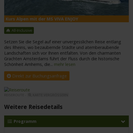
Kurs Alpen mit der MS VIVA ENJOY
M
All-Inclusive
Setzen Sie die Segel auf einer unvergesslichen Reise entlang
des Rheins, wo bezaubernde Städte und atemberaubende
Landschaften sich vor Ihnen entfalten. Von den charmanten
Grachten Amsterdams führt der Fluss durch die historische
Schönheit Arnhems, die
...
mehr lesen
Direkt zur Buchungsanfrage
REISEROUTE -
KARTE VERGRÖSSERN
Weitere Reisedetails
Programm