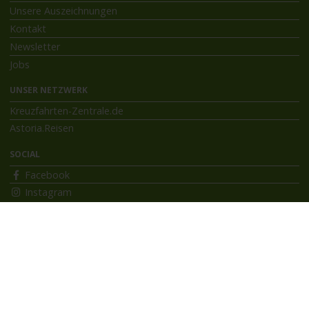
Unsere Auszeichnungen
Kontakt
Newsletter
Jobs
UNSER NETZWERK
Kreuzfahrten-Zentrale.de
Astoria.Reisen
SOCIAL
Facebook
Instagram
INFORMATIONEN
Bildnachweise
Impressum
AGB
Datenschutzerklärung