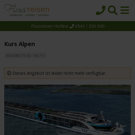
Flussreisen Hotline
0541 / 330 930
Startseite
Top-Angebote
Kurs Alpen
Reiseziele
ANGEBOTS-ID: 165713
Themen
Reedereien
Dieses Angebot ist leider nicht mehr verfügbar.
Schiffe
Über uns
Wissen
Suche