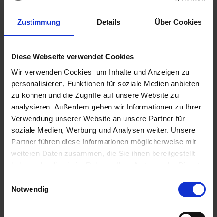
13.00 Uhr
02.05.2026
Zustimmung
Details
Über Cookies
Koblenz / Deutschland
07.00 Uhr
13.00 Uhr
Diese Webseite verwendet Cookies
02.05.2026
Rüdesheim / Deutschland
Wir verwenden Cookies, um Inhalte und Anzeigen zu
20.00 Uhr
personalisieren, Funktionen für soziale Medien anbieten
zu können und die Zugriffe auf unsere Website zu
03.05.2026
analysieren. Außerdem geben wir Informationen zu Ihrer
Rüdesheim / Deutschland
Verwendung unserer Website an unsere Partner für
soziale Medien, Werbung und Analysen weiter. Unsere
02.00 Uhr
Partner führen diese Informationen möglicherweise mit
03.05.2026
weiteren Daten zusammen, die Sie ihnen bereitgestellt
Speyer / Deutschland
haben oder die sie im Rahmen Ihrer Nutzung der Dienste
13.30 Uhr
gesammelt haben.
Einwilligungsauswahl
19.30 Uhr
Notwendig
04.05.2026
Straßburg / Frankreich
08.00 Uhr