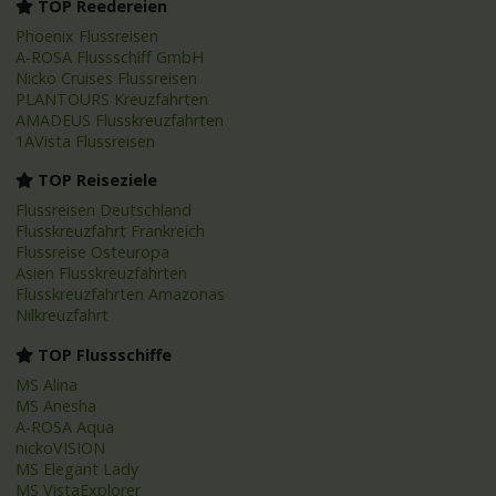
TOP Reedereien
Phoenix Flussreisen
A-ROSA Flussschiff GmbH
Nicko Cruises Flussreisen
PLANTOURS Kreuzfahrten
AMADEUS Flusskreuzfahrten
1AVista Flussreisen
TOP Reiseziele
Flussreisen Deutschland
Flusskreuzfahrt Frankreich
Flussreise Osteuropa
Asien Flusskreuzfahrten
Flusskreuzfahrten Amazonas
Nilkreuzfahrt
TOP Flussschiffe
MS Alina
MS Anesha
A-ROSA Aqua
nickoVISION
MS Elegant Lady
MS VistaExplorer