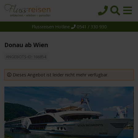
Flussreisen Hotline
0541 / 330 930
Startseite
Top-Angebote
Donau ab Wien
Reiseziele
ANGEBOTS-ID: 166854
Themen
Reedereien
Dieses Angebot ist leider nicht mehr verfügbar.
Schiffe
Über uns
Wissen
Suche