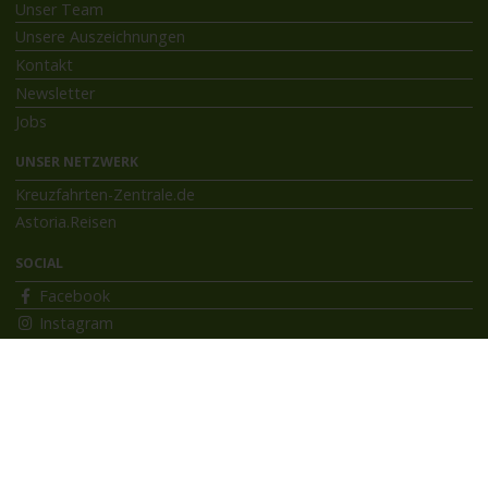
Unser Team
Unsere Auszeichnungen
Kontakt
Newsletter
Jobs
UNSER NETZWERK
Kreuzfahrten-Zentrale.de
Astoria.Reisen
SOCIAL
Facebook
Instagram
INFORMATIONEN
Bildnachweise
Impressum
AGB
Datenschutzerklärung