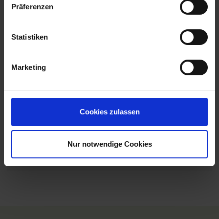
Präferenzen
18.00 Uhr
23.06.2026 - Dienstag
Wien / Österreich
Statistiken
Ausschiffung erfolgt nach dem Frühstück.
08.00 Uhr
Marketing
MS VIVA MOMENTS
Cookies zulassen
Leistungen
Reisedokumente
Nur notwendige Cookies
Mobilität