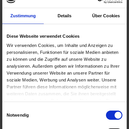
19.06.2026 - Freitag
Budapest / Ungarn
Zustimmung
Details
Über Cookies
18.00 Uhr
20.06.2026 - Samstag
Diese Webseite verwendet Cookies
Bratislava / Slowakei
Wir verwenden Cookies, um Inhalte und Anzeigen zu
12.00 Uhr
personalisieren, Funktionen für soziale Medien anbieten
18.00 Uhr
zu können und die Zugriffe auf unsere Website zu
21.06.2026 - Sonntag
analysieren. Außerdem geben wir Informationen zu Ihrer
Dürnstein / Österreich
Verwendung unserer Website an unsere Partner für
soziale Medien, Werbung und Analysen weiter. Unsere
Partner führen diese Informationen möglicherweise mit
21.06.2026 - Sonntag
weiteren Daten zusammen, die Sie ihnen bereitgestellt
Melk / Österreich
haben oder die sie im Rahmen Ihrer Nutzung der Dienste
12.00 Uhr
gesammelt haben.
22.00 Uhr
Einwilligungsauswahl
Notwendig
22.06.2026 - Montag
Linz / Österreich
08.00 Uhr