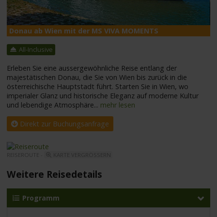
Donau ab Wien mit der MS VIVA MOMENTS
M
All-Inclusive
Erleben Sie eine aussergewöhnliche Reise entlang der
majestätischen Donau, die Sie von Wien bis zurück in die
österreichische Hauptstadt führt. Starten Sie in Wien, wo
imperialer Glanz und historische Eleganz auf moderne Kultur
und lebendige Atmosphäre
...
mehr lesen
Direkt zur Buchungsanfrage
REISEROUTE -
KARTE VERGRÖSSERN
Weitere Reisedetails
Programm