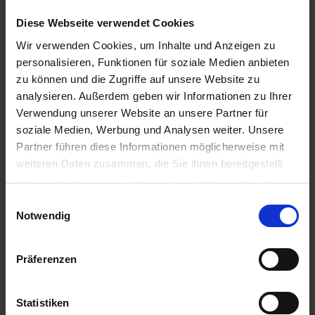
19.00 Uhr
31.07.2026
Diese Webseite verwendet Cookies
Aschaffenburg / Deutschland
Wir verwenden Cookies, um Inhalte und Anzeigen zu
07.00 Uhr
personalisieren, Funktionen für soziale Medien anbieten
13.00 Uhr
zu können und die Zugriffe auf unsere Website zu
01.08.2026
analysieren. Außerdem geben wir Informationen zu Ihrer
Ludwigsburg / Deutschland
Verwendung unserer Website an unsere Partner für
08.30 Uhr
soziale Medien, Werbung und Analysen weiter. Unsere
16.00 Uhr
Partner führen diese Informationen möglicherweise mit
02.08.2026
weiteren Daten zusammen, die Sie ihnen bereitgestellt
Straßburg / Frankreich
haben oder die sie im Rahmen Ihrer Nutzung der Dienste
07.00 Uhr
gesammelt haben.
Einwilligungsauswahl
Notwendig
03.08.2026
Straßburg / Frankreich
Ausschiffung erfolgt nach dem Frühstück.
Präferenzen
Statistiken