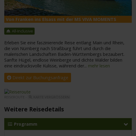
Von Franken ins Elsass mit der MS VIVA MOMENTS
M
All-Inclusive
Erleben Sie eine faszinierende Reise entlang Main und Rhein,
die von Nürnberg nach Straßburg führt und durch die
malerischen Landschaften Baden-Württembergs bezaubert.
Sanfte Hügel, endlose Weinberge und dichte Wälder bilden
eine eindrucksvolle Kulisse, während der
...
mehr lesen
Direkt zur Buchungsanfrage
REISEROUTE -
KARTE VERGRÖSSERN
Weitere Reisedetails
Programm