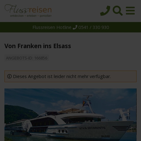
Flussreisen Hotline
0541 / 330 930
Startseite
Top-Angebote
Von Franken ins Elsass
Reiseziele
ANGEBOTS-ID: 166856
Themen
Reedereien
Dieses Angebot ist leider nicht mehr verfügbar.
Schiffe
Über uns
Wissen
Suche