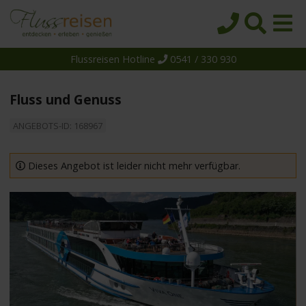
Flussreisen Hotline
0541 / 330 930
Startseite
Top-Angebote
Fluss und Genuss
Reiseziele
ANGEBOTS-ID: 168967
Themen
Reedereien
Dieses Angebot ist leider nicht mehr verfügbar.
Schiffe
Über uns
Wissen
Suche