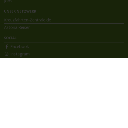
Jobs
UNSER NETZWERK
Kreuzfahrten-Zentrale.de
Astoria.Reisen
SOCIAL
Facebook
Instagram
INFORMATIONEN
Bildnachweise
Impressum
AGB
Datenschutzerklärung
Reiseversicherung
Flussreisen.de
© 2026