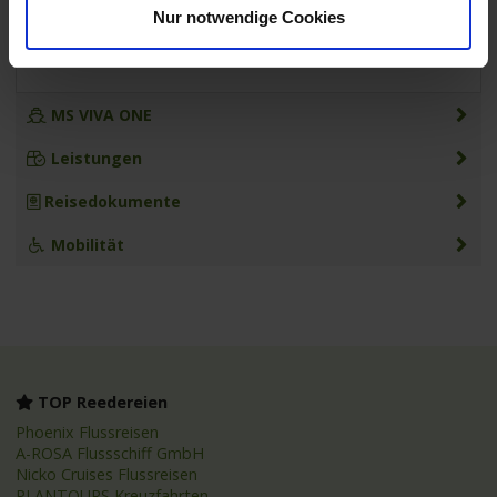
sich der Kapitän das Recht vor, die Route zu Ihrer Sicherheit zu
Nur notwendige Cookies
ändern (dies ist kein kostenloser Rücktrittsgrund). Gleiches gilt bei
behördlich angeordneten, im Vorfeld nicht bekannt gegebenen
Schleusen- und/oder Brückenreparaturen.
MS VIVA ONE
Leistungen
Reisedokumente
Mobilität
TOP Reedereien
Phoenix Flussreisen
A-ROSA Flussschiff GmbH
Nicko Cruises Flussreisen
PLANTOURS Kreuzfahrten