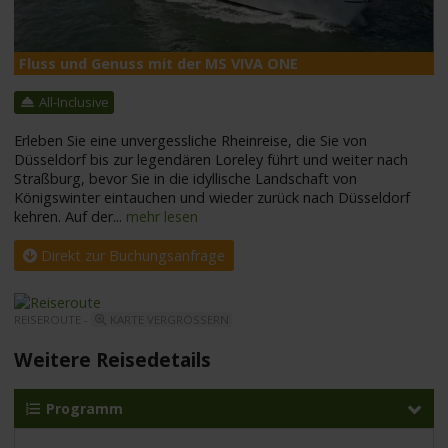
Fluss und Genuss mit der MS VIVA ONE
M
All-Inclusive
Erleben Sie eine unvergessliche Rheinreise, die Sie von
Düsseldorf bis zur legendären Loreley führt und weiter nach
Straßburg, bevor Sie in die idyllische Landschaft von
Königswinter eintauchen und wieder zurück nach Düsseldorf
kehren. Auf der
...
mehr lesen
Direkt zur Buchungsanfrage
REISEROUTE -
KARTE VERGRÖSSERN
Weitere Reisedetails
Programm