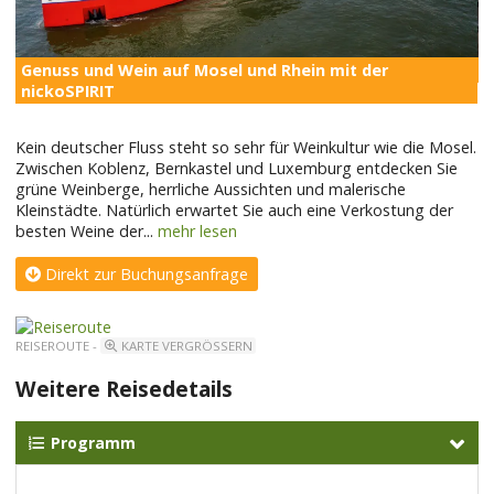
Genuss und Wein auf Mosel und Rhein mit der
n
nickoSPIRIT
Kein deutscher Fluss steht so sehr für Weinkultur wie die Mosel.
Zwischen Koblenz, Bernkastel und Luxemburg entdecken Sie
grüne Weinberge, herrliche Aussichten und malerische
Kleinstädte. Natürlich erwartet Sie auch eine Verkostung der
besten Weine der
...
mehr lesen
Direkt zur Buchungsanfrage
REISEROUTE -
KARTE VERGRÖSSERN
Weitere Reisedetails
Programm