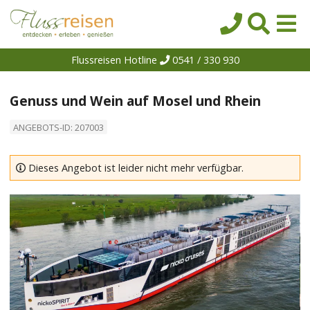
Flussreisen Hotline
0541 / 330 930
Startseite
Top-Angebote
Genuss und Wein auf Mosel und Rhein
Reiseziele
ANGEBOTS-ID: 207003
Themen
Reedereien
Dieses Angebot ist leider nicht mehr verfügbar.
Schiffe
Über uns
Wissen
Suche