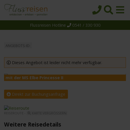
Flussreisen Hotline
0541 / 330 930
Startseite
Top-Angebote
ANGEBOTS-ID:
Reiseziele
Themen
Dieses Angebot ist leider nicht mehr verfügbar.
Reedereien
mit der MS Elbe Princesse II
m
Schiffe
Über uns
Direkt zur Buchungsanfrage
Wissen
REISEROUTE -
KARTE VERGRÖSSERN
Suche
Weitere Reisedetails