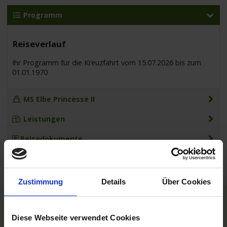
Programm
Reiseverlauf
Ihr Programm für die Kreuzfahrt vom 15.07.2026 bis zum
01.01.1970
MS Elbe Princesse II
Leistungen
Reisedokumente
Zustimmung
Details
Über Cookies
TOP Reedereien
Diese Webseite verwendet Cookies
Phoenix Flussreisen