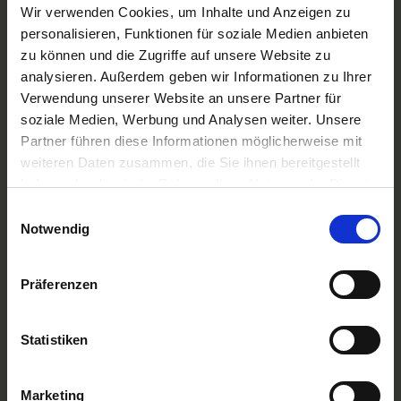
A-ROSA Flussschiff GmbH
Wir verwenden Cookies, um Inhalte und Anzeigen zu
Nicko Cruises Flussreisen
personalisieren, Funktionen für soziale Medien anbieten
PLANTOURS Kreuzfahrten
zu können und die Zugriffe auf unsere Website zu
AMADEUS Flusskreuzfahrten
analysieren. Außerdem geben wir Informationen zu Ihrer
1AVista Flussreisen
Verwendung unserer Website an unsere Partner für
TOP Reiseziele
soziale Medien, Werbung und Analysen weiter. Unsere
Flussreisen Deutschland
Partner führen diese Informationen möglicherweise mit
Flusskreuzfahrt Frankreich
weiteren Daten zusammen, die Sie ihnen bereitgestellt
Flussreise Osteuropa
haben oder die sie im Rahmen Ihrer Nutzung der Dienste
Asien Flusskreuzfahrten
Flusskreuzfahrten Amazonas
gesammelt haben.
Einwilligungsauswahl
Nilkreuzfahrt
Notwendig
TOP Flussschiffe
MS Alina
Präferenzen
MS Anesha
A-ROSA Aqua
nickoVISION
Statistiken
MS Elegant Lady
MS VistaExplorer
TOP Themen
Marketing