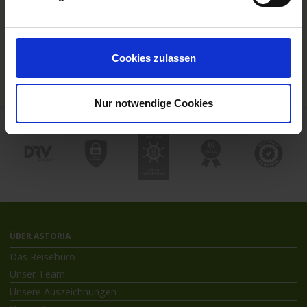
Hochseekreuzfahrten
Flussreisen mit An- und Abreise
Deutschsprachiger Gästeservice
Last Minute Flusskreuzfahrten
Cookies zulassen
Flussreisen mit Rad
Kreuzfahrthäfen
Nur notwendige Cookies
ÜBER ASTORIA
Das Reisebüro
Unser Team
Unsere Auszeichnungen