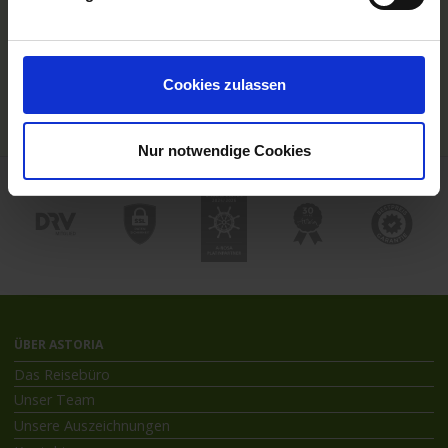
Hochseekreuzfahrten
Flussreisen mit An- und Abreise
Deutschsprachiger Gästeservice
Last Minute Flusskreuzfahrten
Cookies zulassen
Flussreisen mit Rad
Kreuzfahrthäfen
Nur notwendige Cookies
ÜBER ASTORIA
Das Reisebüro
Unser Team
Unsere Auszeichnungen