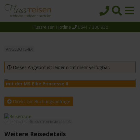
Flussreisen Hotline
0541 / 330 930
Startseite
Top-Angebote
ANGEBOTS-ID:
Reiseziele
Themen
Dieses Angebot ist leider nicht mehr verfügbar.
Reedereien
mit der MS Elbe Princesse II
m
Schiffe
Über uns
Direkt zur Buchungsanfrage
Wissen
REISEROUTE -
KARTE VERGRÖSSERN
Suche
Weitere Reisedetails