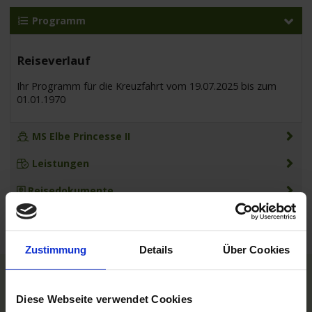
Programm
Reiseverlauf
Ihr Programm für die Kreuzfahrt vom 19.07.2025 bis zum
01.01.1970
MS Elbe Princesse II
Leistungen
Reisedokumente
Zustimmung
Details
Über Cookies
TOP Reedereien
Diese Webseite verwendet Cookies
Phoenix Flussreisen