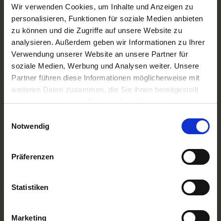
A-ROSA Flussschiff GmbH
Wir verwenden Cookies, um Inhalte und Anzeigen zu
Nicko Cruises Flussreisen
personalisieren, Funktionen für soziale Medien anbieten
PLANTOURS Kreuzfahrten
zu können und die Zugriffe auf unsere Website zu
AMADEUS Flusskreuzfahrten
analysieren. Außerdem geben wir Informationen zu Ihrer
1AVista Flussreisen
Verwendung unserer Website an unsere Partner für
TOP Reiseziele
soziale Medien, Werbung und Analysen weiter. Unsere
Flussreisen Deutschland
Partner führen diese Informationen möglicherweise mit
Flusskreuzfahrt Frankreich
weiteren Daten zusammen, die Sie ihnen bereitgestellt
Flussreise Osteuropa
haben oder die sie im Rahmen Ihrer Nutzung der Dienste
Asien Flusskreuzfahrten
Flusskreuzfahrten Amazonas
gesammelt haben.
Einwilligungsauswahl
Nilkreuzfahrt
Notwendig
TOP Flussschiffe
MS Alina
Präferenzen
MS Anesha
A-ROSA Aqua
nickoVISION
Statistiken
MS Elegant Lady
MS VistaExplorer
TOP Themen
Marketing