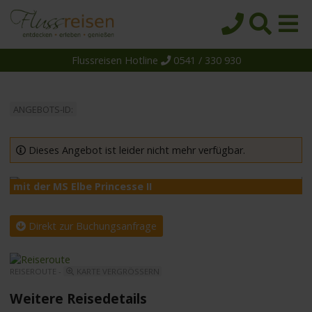
Flussreisen Hotline
0541 / 330 930
Startseite
Top-Angebote
ANGEBOTS-ID:
Reiseziele
Themen
Dieses Angebot ist leider nicht mehr verfügbar.
Reedereien
mit der MS Elbe Princesse II
m
Schiffe
Über uns
Direkt zur Buchungsanfrage
Wissen
REISEROUTE -
KARTE VERGRÖSSERN
Suche
Weitere Reisedetails