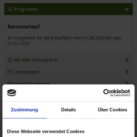
Programm
Reiseverlauf
Ihr Programm für die Kreuzfahrt vom 11.06.2026 bis zum
01.01.1970
MS Elbe Princesse II
Leistungen
Reisedokumente
Zustimmung
Details
Über Cookies
TOP Reedereien
Diese Webseite verwendet Cookies
Phoenix Flussreisen