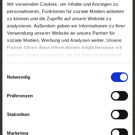
A-ROSA Flussschiff GmbH
Wir verwenden Cookies, um Inhalte und Anzeigen zu
Nicko Cruises Flussreisen
personalisieren, Funktionen für soziale Medien anbieten
PLANTOURS Kreuzfahrten
zu können und die Zugriffe auf unsere Website zu
AMADEUS Flusskreuzfahrten
analysieren. Außerdem geben wir Informationen zu Ihrer
1AVista Flussreisen
Verwendung unserer Website an unsere Partner für
TOP Reiseziele
soziale Medien, Werbung und Analysen weiter. Unsere
Flussreisen Deutschland
Partner führen diese Informationen möglicherweise mit
Flusskreuzfahrt Frankreich
weiteren Daten zusammen, die Sie ihnen bereitgestellt
Flussreise Osteuropa
haben oder die sie im Rahmen Ihrer Nutzung der Dienste
Asien Flusskreuzfahrten
Flusskreuzfahrten Amazonas
gesammelt haben.
Einwilligungsauswahl
Nilkreuzfahrt
Notwendig
TOP Flussschiffe
MS Alina
Präferenzen
MS Anesha
A-ROSA Aqua
nickoVISION
Statistiken
MS Elegant Lady
MS VistaExplorer
TOP Themen
Marketing