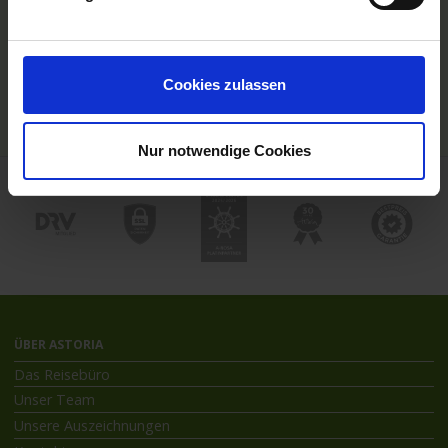
Hochseekreuzfahrten
Flussreisen mit An- und Abreise
Deutschsprachiger Gästeservice
Last Minute Flusskreuzfahrten
Cookies zulassen
Flussreisen mit Rad
Kreuzfahrthäfen
Nur notwendige Cookies
ÜBER ASTORIA
Das Reisebüro
Unser Team
Unsere Auszeichnungen