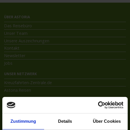
ÜBER ASTORIA
Das Reisebüro
Unser Team
Unsere Auszeichnungen
Kontakt
Newsletter
Jobs
UNSER NETZWERK
Kreuzfahrten-Zentrale.de
Astoria.Reisen
SOCIAL
Facebook
Instagram
Zustimmung
Details
Über Cookies
INFORMATIONEN