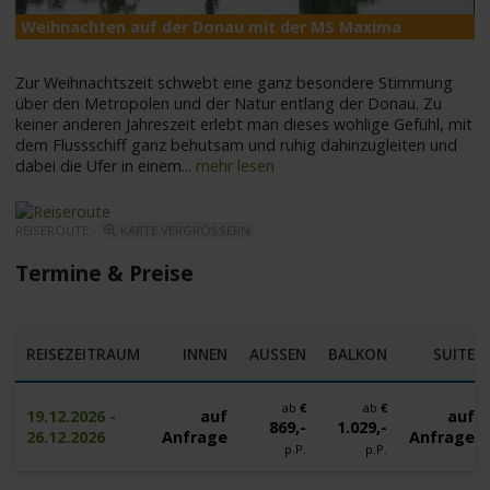
Weihnachten auf der Donau mit der MS Maxima
M
Zur Weihnachtszeit schwebt eine ganz besondere Stimmung
über den Metropolen und der Natur entlang der Donau. Zu
keiner anderen Jahreszeit erlebt man dieses wohlige Gefühl, mit
dem Flussschiff ganz behutsam und ruhig dahinzugleiten und
dabei die Ufer in einem
...
mehr lesen
REISEROUTE -
KARTE VERGRÖSSERN
Termine & Preise
REISEZEITRAUM
INNEN
AUSSEN
BALKON
SUITE
ab
€
ab
€
19.12.2026 -
auf
auf
869,-
1.029,-
26.12.2026
Anfrage
Anfrage
p.P.
p.P.