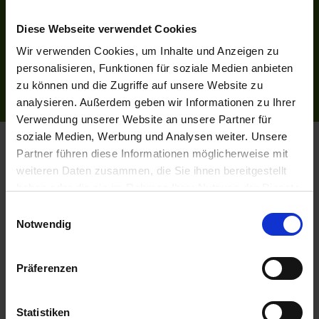
Bildnachweise
Diese Webseite verwendet Cookies
Impressum
Wir verwenden Cookies, um Inhalte und Anzeigen zu
AGB
personalisieren, Funktionen für soziale Medien anbieten
Datenschutzerklärung
zu können und die Zugriffe auf unsere Website zu
Reiseversicherung
analysieren. Außerdem geben wir Informationen zu Ihrer
Verwendung unserer Website an unsere Partner für
soziale Medien, Werbung und Analysen weiter. Unsere
Flussreisen.de
© 2026
Partner führen diese Informationen möglicherweise mit
weiteren Daten zusammen, die Sie ihnen bereitgestellt
haben oder die sie im Rahmen Ihrer Nutzung der Dienste
gesammelt haben.
Einwilligungsauswahl
Notwendig
Präferenzen
Statistiken