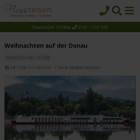
Flussreisen Hotline
0541 / 330 930
Startseite
Top-Angebote
Weihnachten auf der Donau
Reiseziele
ANGEBOTS-NR.: 197284
Themen
MIT DER
MS MAXIMA
• 7 TAGE AB/BIS PASSAU
Reedereien
Schiffe
Über uns
Wissen
Suche