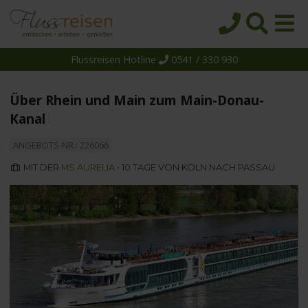
Flussreisen Hotline
0541 / 330 930
Startseite
Top-Angebote
Über Rhein und Main zum Main-Donau-
Reiseziele
Kanal
Themen
ANGEBOTS-NR.: 226066
Reedereien
MIT DER
MS AURELIA
• 10 TAGE VON KÖLN NACH PASSAU
Schiffe
Über uns
Wissen
Suche