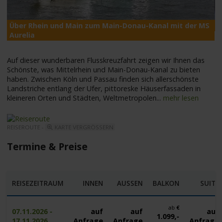
Über Rhein und Main zum Main-Donau-Kanal mit der MS
M
Aurelia
Auf dieser wunderbaren Flusskreuzfahrt zeigen wir Ihnen das
Schönste, was Mittelrhein und Main-Donau-Kanal zu bieten
haben. Zwischen Köln und Passau finden sich allerschönste
Landstriche entlang der Ufer, pittoreske Häuserfassaden in
kleineren Orten und Städten, Weltmetropolen
...
mehr lesen
REISEROUTE -
KARTE VERGRÖSSERN
Termine & Preise
REISEZEITRAUM
INNEN
AUSSEN
BALKON
SUITE
ab
€
07.11.2026 -
auf
auf
auf
1.099,-
17.11.2026
Anfrage
Anfrage
Anfrage