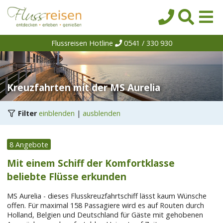
Flussreisen Hotline
0541 / 330 930
Startseite
Top-Angebote
Reiseziele
Kreuzfahrten mit der MS Aurelia
Themen
Filter
einblenden
|
ausblenden
Reedereien
Schiffe
8 Angebote
Über uns
Mit einem Schiff der Komfortklasse
beliebte Flüsse erkunden
Wissen
Suche
MS Aurelia - dieses Flusskreuzfahrtschiff lässt kaum Wünsche
offen. Für maximal 158 Passagiere wird es auf Routen durch
Holland, Belgien und Deutschland für Gäste mit gehobenen