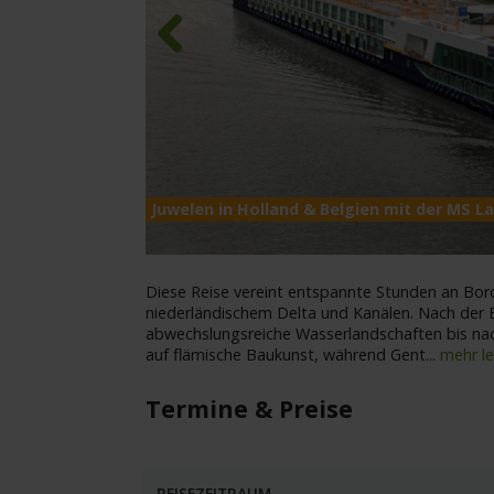
Previous
Juwelen in Holland & Belgien mit der MS La
Diese Reise vereint entspannte Stunden an Bor
niederländischem Delta und Kanälen. Nach der Ei
abwechslungsreiche Wasserlandschaften bis nac
auf flämische Baukunst, während Gent
...
mehr l
Termine & Preise
REISEZEITRAUM