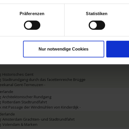
Präferenzen
Statistiken
tschland
hein -
4:00 Uhr
gien
nds Diep, Volkerak & Oosterschelde -
Nur notwendige Cookies
g: Entdeckungstour durch den Hafen von Antwerpen
: Europäisches Brüssel und königliche Pracht
: Flämisches Antwerpen an der Schelde
: Historisches Gent
: Stadtrundgang durch das facettenreiche Brügge
Zeekanal Gent-Terneuzen -
derlande
: Architektonischer Rundgang
: Rotterdam Stadtrundfahrt
ek mit Passage der Windmühlen von Kinderdijk -
derlande
: Amsterdam Grachten- und Stadtrundfahrt
g: Volendam & Marken