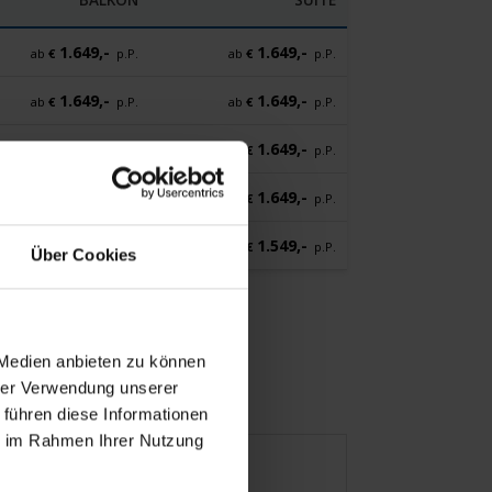
1.649,-
1.649,-
ab
€
p.P.
ab
€
p.P.
1.649,-
1.649,-
ab
€
p.P.
ab
€
p.P.
1.649,-
1.649,-
ab
€
p.P.
ab
€
p.P.
1.649,-
1.649,-
ab
€
p.P.
ab
€
p.P.
1.549,-
1.549,-
ab
€
p.P.
ab
€
p.P.
Über Cookies
 Medien anbieten zu können
hrer Verwendung unserer
 führen diese Informationen
ie im Rahmen Ihrer Nutzung