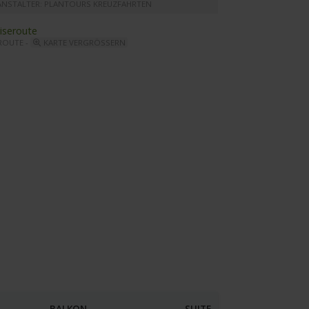
ANSTALTER: PLANTOURS KREUZFAHRTEN
ROUTE -
KARTE VERGRÖSSERN
y Diletta - Tiepola Restaurant
BALKON
SUITE