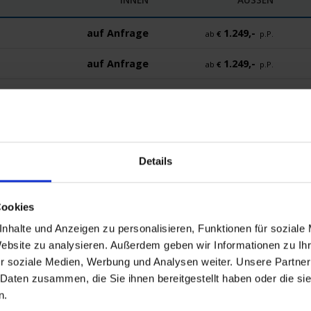
auf Anfrage
1.249,-
ab
€
p.P.
auf Anfrage
1.249,-
ab
€
p.P.
auf Anfrage
1.249,-
ab
€
p.P.
auf Anfrage
1.249,-
ab
€
p.P.
auf Anfrage
1.149,-
ab
€
p.P.
Details
Cookies
nhalte und Anzeigen zu personalisieren, Funktionen für soziale
Website zu analysieren. Außerdem geben wir Informationen zu I
Reisedokumente
Mobilität
r soziale Medien, Werbung und Analysen weiter. Unsere Partner
 Daten zusammen, die Sie ihnen bereitgestellt haben oder die s
n.