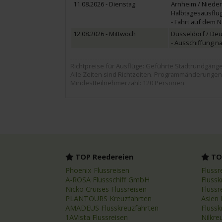
11.08.2026 - Dienstag
Arnheim / Niede
Halbtagesausflug
- Fahrt auf dem N
12.08.2026 - Mittwoch
Düsseldorf / Deu
- Ausschiffung n
Richtpreise für Ausflüge: Geführte Stadtrundgänge ca
Alle Zeiten sind Richtzeiten. Programmänderungen
Mindestteilnehmerzahl: 120 Personen
TOP Reedereien
TOP
Phoenix Flussreisen
Flussr
A-ROSA Flussschiff GmbH
Flussk
Nicko Cruises Flussreisen
Flussr
PLANTOURS Kreuzfahrten
Asien 
AMADEUS Flusskreuzfahrten
Fluss
1AVista Flussreisen
Nilkre