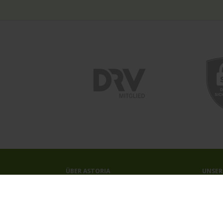
ÜBER ASTORIA
UNSER
Das Reisebüro
Kreuzf
Unser Team
Astori
Unsere Auszeichnungen