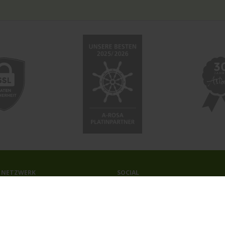
 NETZWERK
SOCIAL
ahrten-Zentrale.de
Facebook
a.Reisen
Instagram