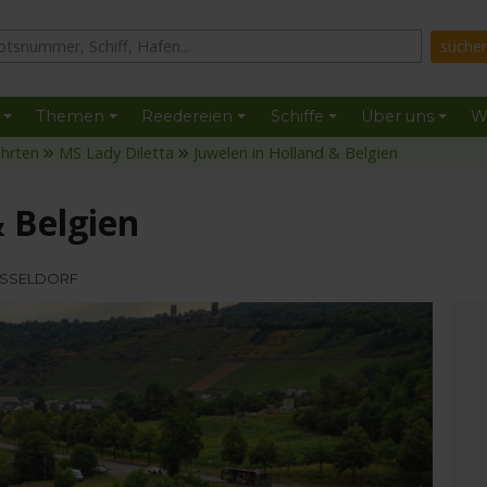
Themen
Reedereien
Schiffe
Über uns
W
ahrten
MS Lady Diletta
Juwelen in Holland & Belgien
& Belgien
DÜSSELDORF