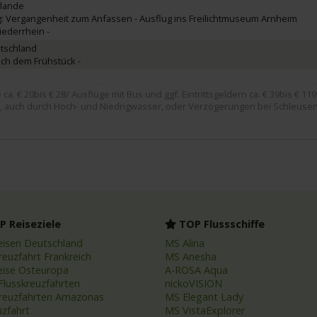
rlande
: Vergangenheit zum Anfassen - Ausflug ins Freilichtmuseum Arnheim
iederrhein -
tschland
ach dem Frühstück -
. € 20bis € 28/ Ausflüge mit Bus und ggf. Eintrittsgeldern ca. € 39bis € 119
, auch durch Hoch- und Niedrigwasser, oder Verzögerungen bei Schleusen
 Reiseziele
TOP Flussschiffe
eisen Deutschland
MS Alina
reuzfahrt Frankreich
MS Anesha
eise Osteuropa
A-ROSA Aqua
Flusskreuzfahrten
nickoVISION
kreuzfahrten Amazonas
MS Elegant Lady
uzfahrt
MS VistaExplorer