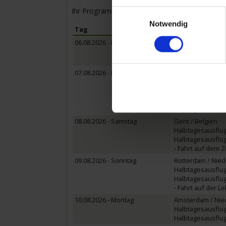
Ihr Programm für die Kreuzfahrt vom bis zum
Einwilligungsauswahl
Notwendig
Tag
Hafen
06.08.2026 - Donnerstag
Düsseldorf / Deu
- Fahrt auf dem R
Einschiffung ab 1
07.08.2026 - Freitag
Antwerpen / Bel
- Fahrt auf Holla
Halbtagesausflu
Halbtagesausflug
Halbtagesausflug
08.08.2026 - Samstag
Gent / Belgien
Halbtagesausflug
Halbtagesausflug
- Fahrt auf dem 
09.08.2026 - Sonntag
Rotterdam / Nie
Halbtagesausflug
Halbtagesausflug
- Fahrt auf der L
10.08.2026 - Montag
Amsterdam / Nie
Halbtagesausflug
Halbtagesausflu