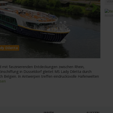
VER
REISE
Next
dy Diletta
MS Lad
d mit faszinierenden Entdeckungen zwischen Rhein,
nschiffung in Düsseldorf gleitet MS Lady Diletta durch
h Belgien. In Antwerpen treffen eindrucksvolle Hafenwelten
esen
INNEN
AUSSEN