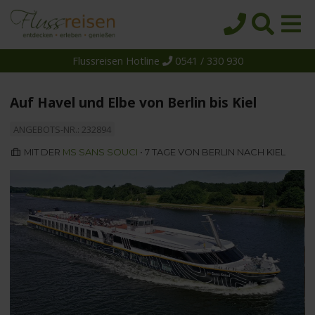
Flussreisen Hotline
0541 / 330 930
Startseite
Top-Angebote
Auf Havel und Elbe von Berlin bis Kiel
Reiseziele
ANGEBOTS-NR.: 232894
Themen
MIT DER
MS SANS SOUCI
• 7 TAGE VON BERLIN NACH KIEL
Reedereien
Schiffe
Über uns
Wissen
Suche