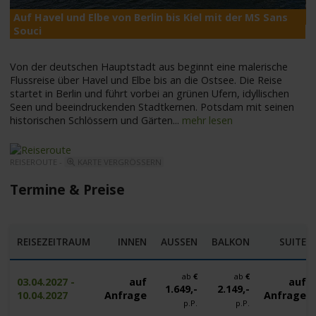
M
Auf Havel und Elbe von Berlin bis Kiel mit der MS Sans
Souci
Von der deutschen Hauptstadt aus beginnt eine malerische
Flussreise über Havel und Elbe bis an die Ostsee. Die Reise
startet in Berlin und führt vorbei an grünen Ufern, ­idyllischen
Seen und beeindruckenden Stadtkernen. Potsdam mit seinen
historischen Schlössern und Gärten
...
mehr lesen
REISEROUTE -
KARTE VERGRÖSSERN
Termine & Preise
REISEZEITRAUM
INNEN
AUSSEN
BALKON
SUITE
ab
€
ab
€
03.04.2027 -
auf
auf
1.649,-
2.149,-
10.04.2027
Anfrage
Anfrage
p.P.
p.P.