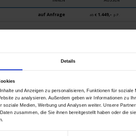
auf Anfrage
1.449,-
ab
€
p.P.
eisedokumente
Mobilität
Details
Cookies
nhalte und Anzeigen zu personalisieren, Funktionen für soziale
Website zu analysieren. Außerdem geben wir Informationen zu I
r soziale Medien, Werbung und Analysen weiter. Unsere Partner
Deutschland
 Daten zusammen, die Sie ihnen bereitgestellt haben oder die s
g ab 16.00 Uhr
n.
Deutschland
usflug: Alsterrundgang mit Weihnachtsmarkt
k / Deutschland