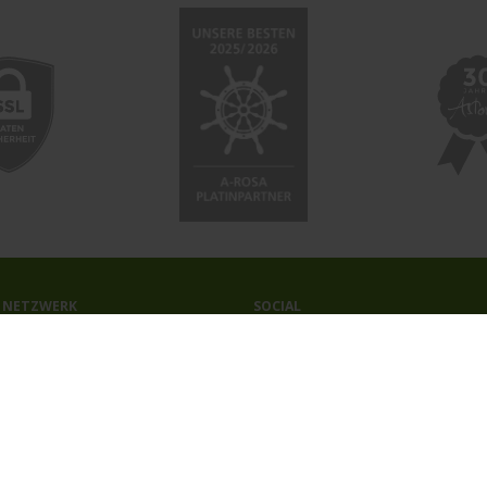
 NETZWERK
SOCIAL
ahrten-Zentrale.de
Facebook
a.Reisen
Instagram