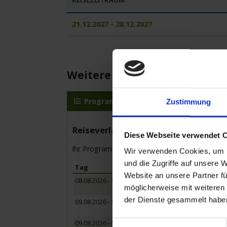
21.12.2027 - 28.12.2027
Weitere Reisedetails
Programm
MS Sans Souci
R
Zustimmung
Reiseverlauf
Diese Webseite verwendet 
Ihr Programm für die Kreuzfahrt vom bis zum
Wir verwenden Cookies, um I
und die Zugriffe auf unsere 
Tag
Hafen
Website an unsere Partner fü
08.08.2026 - Samstag
Hamburg / 
möglicherweise mit weiteren
Einschiffun
der Dienste gesammelt habe
09.08.2026 - Sonntag
Hamburg / 
Halbtagesa
09.08.2026 - Sonntag
Scharnebec
Einwilligungsauswahl