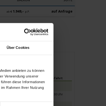
1.949,-
auf Anfrage
ab
€
p.P.
Über Cookies
 Medien anbieten zu können
hrer Verwendung unserer
Ankunft
Abfahrt
 führen diese Informationen
ie im Rahmen Ihrer Nutzung
12.30 Uhr
19.30 Uhr