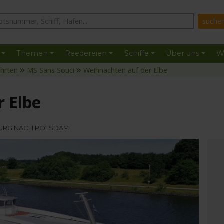
Themen
Reedereien
Schiffe
Über uns
W
ahrten
MS Sans Souci
Weihnachten auf der Elbe
 Elbe
BURG NACH POTSDAM