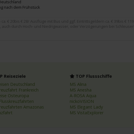
Deutschland
ng nach dem Frühstück
. € 20bis € 28/ Ausflüge mit Bus und ggf. Eintrittsgeldern ca. € 39bis € 119
, auch durch Hoch- und Niedrigwasser, oder Verzögerungen bei Schleusen
 Reiseziele
TOP Flussschiffe
eisen Deutschland
MS Alina
reuzfahrt Frankreich
MS Anesha
eise Osteuropa
A-ROSA Aqua
Flusskreuzfahrten
nickoVISION
kreuzfahrten Amazonas
MS Elegant Lady
uzfahrt
MS VistaExplorer