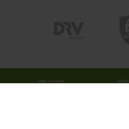
ÜBER ASTORIA
UNSER
Das Reisebüro
Kreuzf
Unser Team
Astori
Unsere Auszeichnungen
Kontakt
Newsletter
Jobs