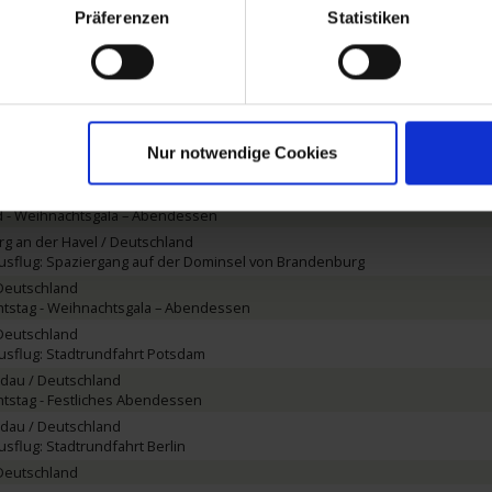
k / Deutschland
Präferenzen
Statistiken
usflug: Lüneburg leuchtet im Weihnachtsglanz
eutschland
chiffung vom Ausflug
Deutschland
usflug: Brandenburg und durchs Havelland
Nur notwendige Cookies
g an der Havel / Deutschland
chiffung vom Ausflug
d - Weihnachtsgala – Abendessen
g an der Havel / Deutschland
usflug: Spaziergang auf der Dominsel von Brandenburg
Deutschland
htstag - Weihnachtsgala – Abendessen
Deutschland
usflug: Stadtrundfahrt Potsdam
ndau / Deutschland
htstag - Festliches Abendessen
ndau / Deutschland
sflug: Stadtrundfahrt Berlin
Deutschland