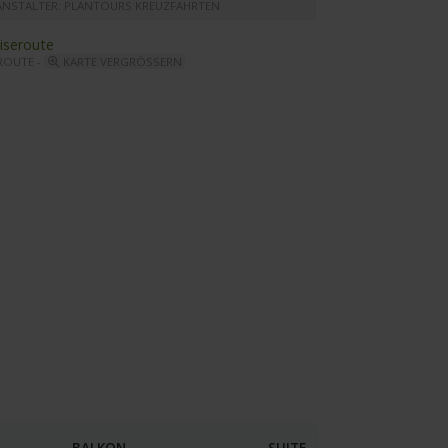
ANSTALTER: PLANTOURS KREUZFAHRTEN
ROUTE -
KARTE VERGRÖSSERN
s Souci - Bar
BALKON
SUITE