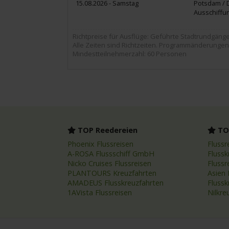
15.08.2026 - Samstag
Potsdam / 
Ausschiffu
Richtpreise für Ausflüge: Geführte Stadtrundgänge ca
Alle Zeiten sind Richtzeiten. Programmänderungen
Mindestteilnehmerzahl: 60 Personen
TOP Reedereien
TOP
Phoenix Flussreisen
Flussr
A-ROSA Flussschiff GmbH
Flussk
Nicko Cruises Flussreisen
Flussr
PLANTOURS Kreuzfahrten
Asien 
AMADEUS Flusskreuzfahrten
Fluss
1AVista Flussreisen
Nilkre