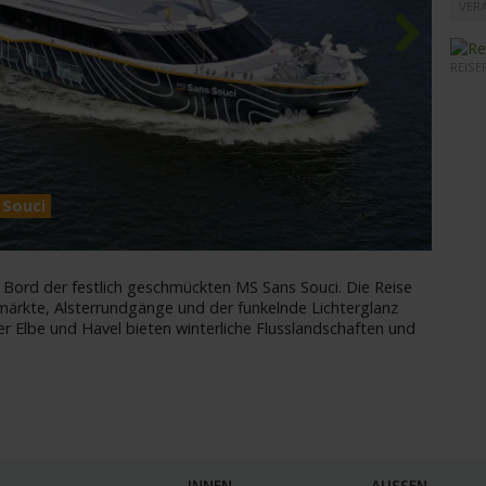
VER
REISE
Next
MS San
 Souci
 Bord der festlich geschmückten MS Sans Souci. Die Reise
ärkte, Alsterrundgänge und der funkelnde Lichterglanz
er Elbe und Havel bieten winterliche Flusslandschaften und
INNEN
AUSSEN