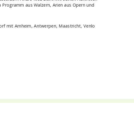
TOP Themen
Hochseekreuzfahrten
Flussreisen mit An- und Abreise
Deutschsprachiger Gästeservice