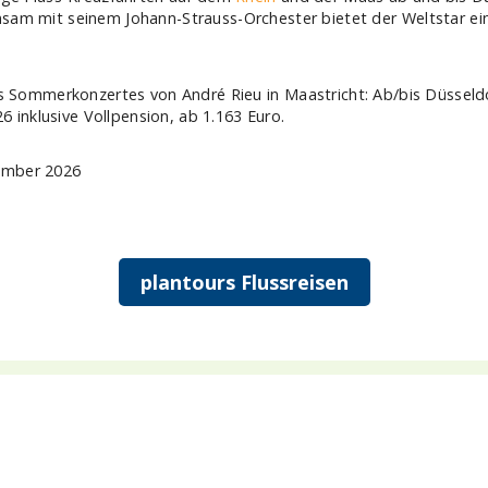
 Reiseziele
TOP Flussschiffe
eisen Deutschland
MS Alina
reuzfahrt Frankreich
MS Anesha
eise Osteuropa
A-ROSA Aqua