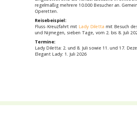
TOP Reedereien
TOP
Phoenix Flussreisen
Flussr
A-ROSA Flussschiff GmbH
Flussk
Nicko Cruises Flussreisen
Flussr