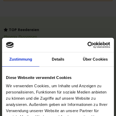
TOP Reedereien
Phoenix Flussreisen
A-ROSA Flussschiff GmbH
Nicko Cruises Flussreisen
PLANTOURS Kreuzfahrten
AMADEUS Flusskreuzfahrten
Zustimmung
Details
Über Cookies
1AVista Flussreisen
TOP Reiseziele
Flussreisen Deutschland
Diese Webseite verwendet Cookies
Flusskreuzfahrt Frankreich
Wir verwenden Cookies, um Inhalte und Anzeigen zu
Flussreise Osteuropa
Asien Flusskreuzfahrten
personalisieren, Funktionen für soziale Medien anbieten
Flusskreuzfahrten Amazonas
zu können und die Zugriffe auf unsere Website zu
Nilkreuzfahrt
analysieren. Außerdem geben wir Informationen zu Ihrer
Verwendung unserer Website an unsere Partner für
TOP Flussschiffe