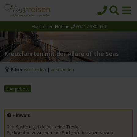
Flussreisen Hotline
0541 / 330 930
Startseite
Top-Angebote
Reiseziele
Kreuzfahrten mit der Allure of the Seas
Themen
Filter
einblenden
|
ausblenden
Reedereien
Schiffe
0 Angebote
Über uns
Wissen
Hinweis
Suche
Ihre Suche ergab leider keine Treffer.
Sie könnten versuchen Ihre Suchkriterien anzupassen.