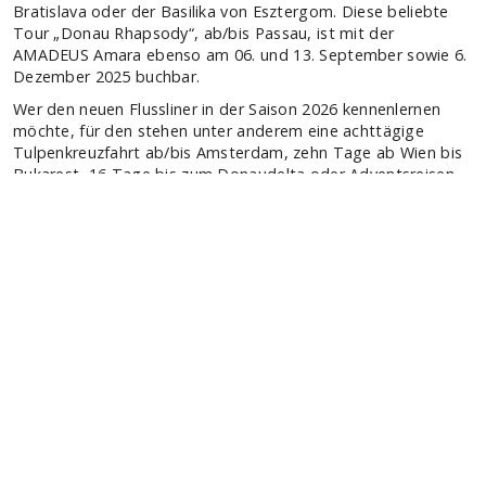
TOP Reedereien
Phoenix Flussreisen
A-ROSA Flussschiff GmbH
Nicko Cruises Flussreisen