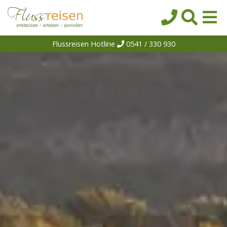
Flussreisen Hotline
0541 / 330 930
Startseite
Top-Angebote
Reiseziele
Themen
Reedereien
Schiffe
Über uns
Wissen
Suche