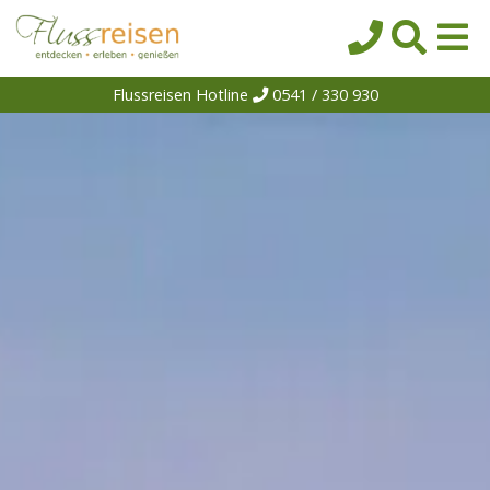
Flussreisen Hotline
0541 / 330 930
Startseite
Top-Angebote
Reiseziele
Themen
Reedereien
Schiffe
Über uns
Wissen
Suche