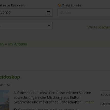
äteste Rückkehr
Zielgebiete
Wählen
t
Werte lösche
sen
MS Antonia
eidoskop
PASSAU
Auf dieser eindrucksvollen Reise erleben Sie eine
AUSSE
abwechslungsreiche Mischung aus Kultur,
Geschichte und malerischen Landschaften.
...mehr
BALKO