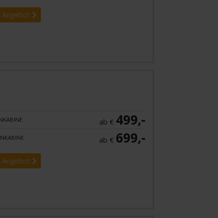
 Angebot
499,-
NKABINE
ab €
699,-
NKABINE
ab €
 Angebot