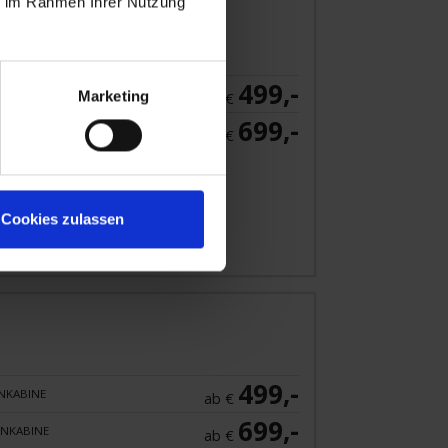
ie im Rahmen Ihrer Nutzung
499,-
NKABINE
Marketing
ab €
699,-
NKABINE
ab €
 Angebot
Cookies zulassen
499,-
NKABINE
ab €
699,-
NKABINE
ab €