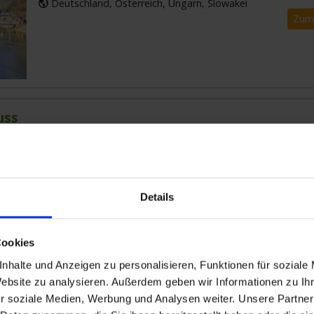
Deutschland, Österreich, Ungarn, Slowakei
Zum
uss
 PASSAU
Diese Kreuzfahrt eignet sich besonders für den
AUSSE
Urlaub zwischendurch oder um einfach mal eine
Flussreise auszuprobieren. Ihre Reis
...mehr
BALKO
Details
Deutschland, Österreich, Ungarn, Slowakei
Zum
Cookies
nhalte und Anzeigen zu personalisieren, Funktionen für soziale
Website zu analysieren. Außerdem geben wir Informationen zu I
r soziale Medien, Werbung und Analysen weiter. Unsere Partner