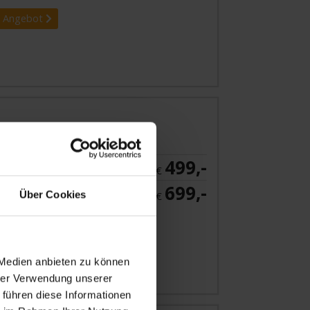
 Angebot
499,-
NKABINE
ab €
699,-
NKABINE
Über Cookies
ab €
 Angebot
 Medien anbieten zu können
hrer Verwendung unserer
 führen diese Informationen