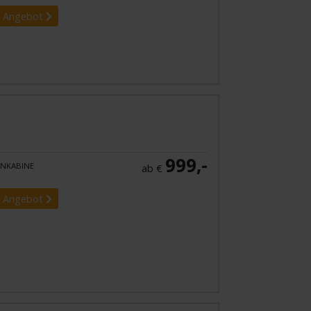
 Angebot
999,-
NKABINE
ab €
 Angebot