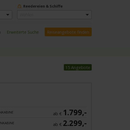
Reedereien & Schiffe
Wählen
n
Erweiterte Suche
15 Angebote
1.799,-
NKABINE
ab €
2.299,-
NKABINE
ab €