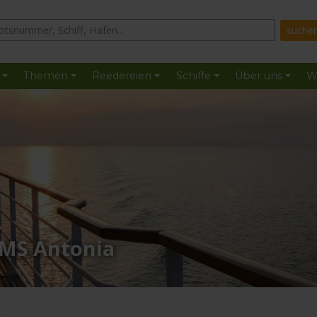
Themen
Reedereien
Schiffe
Über uns
W
 MS Antonia
: