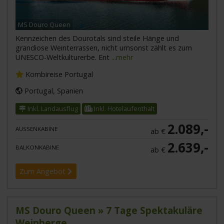
MS Douro Queen
Kennzeichen des Dourotals sind steile Hänge und
grandiose Weinterrassen, nicht umsonst zählt es zum
UNESCO-Weltkulturerbe. Ent
...mehr
Kombireise Portugal
Portugal, Spanien
Inkl. Landausflug
Inkl. Hotelaufenthalt
2.089,-
AUSSENKABINE
ab €
2.639,-
BALKONKABINE
ab €
Zum Angebot
MS Douro Queen » 7 Tage Spektakuläre
Weinberge