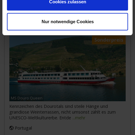
Cookies zulassen
MS Douro Queen » 7 Tage Spektakuläre
Weinberge
Nur notwendige Cookies
05. NOV 2026
BIS
12. NOV 2026
AB/BIS PORTO
Sonderpreis
MS Douro Queen
Kennzeichen des Dourotals sind steile Hänge und
grandiose Weinterrassen, nicht umsonst zählt es zum
UNESCO-Weltkulturerbe. Entde
...mehr
Portugal