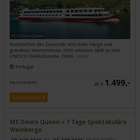
MS Douro Queen
Kennzeichen des Dourotals sind steile Hänge und
grandiose Weinterrassen, nicht umsonst zählt es zum
UNESCO-Weltkulturerbe. Entde
...mehr
Portugal
1.499,-
BALKONKABINE
ab €
Zum Angebot
MS Douro Queen » 7 Tage Spektakuläre
Weinberge
27. AUG 2026
BIS
03. SEP 2026
AB/BIS PORTO