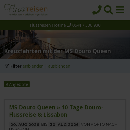
Flussreisen Hotline
0541 / 330 930
Startseite
Top-Angebote
Reiseziele
Kreuzfahrten mit der MS Douro Queen
Themen
Filter
einblenden
|
ausblenden
Reedereien
Schiffe
9 Angebote
Über uns
Wissen
MS Douro Queen » 10 Tage Douro-
Flussreise & Lissabon
Suche
20. AUG 2026
BIS
30. AUG 2026
VON PORTO NACH
LISSABON