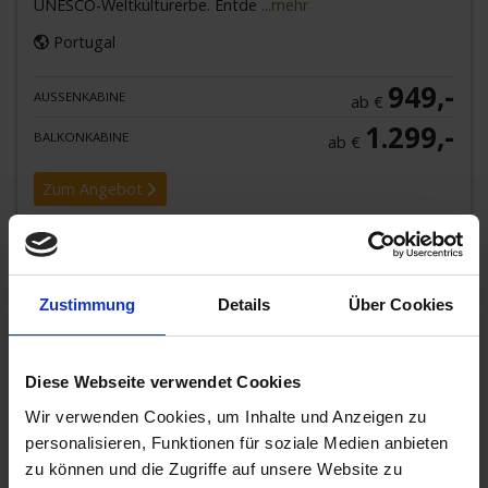
UNESCO-Weltkulturerbe. Entde
...mehr
Portugal
949,-
AUSSENKABINE
ab €
1.299,-
BALKONKABINE
ab €
Zum Angebot
MS Douro Queen » 10 Tage Douro-
Flussreise & Lissabon
Zustimmung
Details
Über Cookies
05. NOV 2026
BIS
15. NOV 2026
VON PORTO NACH
LISSABON
Diese Webseite verwendet Cookies
Wir verwenden Cookies, um Inhalte und Anzeigen zu
personalisieren, Funktionen für soziale Medien anbieten
zu können und die Zugriffe auf unsere Website zu