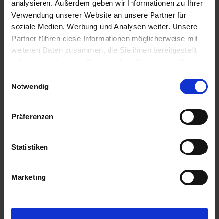
analysieren. Außerdem geben wir Informationen zu Ihrer
Verwendung unserer Website an unsere Partner für
soziale Medien, Werbung und Analysen weiter. Unsere
Partner führen diese Informationen möglicherweise mit
weiteren Daten zusammen, die Sie ihnen bereitgestellt
MS Douro Queen
haben oder die sie im Rahmen Ihrer Nutzung der Dienste
Kennzeichen des Dourotals sind steile Hänge und
gesammelt haben.
Einwilligungsauswahl
grandiose Weinterrassen, nicht umsonst zählt es zum
UNESCO-Weltkulturerbe. Ent
...mehr
Notwendig
Kombireise Portugal
Präferenzen
Portugal, Spanien
Inkl. Landausflug
Inkl. Hotelaufenthalt
Statistiken
2.189,-
AUSSENKABINE
ab €
2.639,-
BALKONKABINE
ab €
Marketing
Zum Angebot