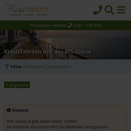
Flussreisen Hotline
0541 / 330 930
Startseite
Top-Angebote
Reiseziele
Kreuzfahrten mit der MS Gloria
Themen
Filter
einblenden
|
ausblenden
Reedereien
Schiffe
0 Angebote
Über uns
Wissen
Hinweis
Suche
Ihre Suche ergab leider keine Treffer.
Sie könnten versuchen Ihre Suchkriterien anzupassen.