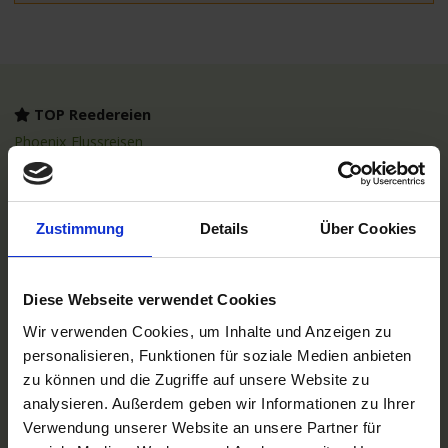
TOP Reedereien
Phoenix Flussreisen
A-ROSA Flussschiff GmbH
Nicko Cruises Flussreisen
PLANTOURS Kreuzfahrten
AMADEUS Flusskreuzfahrten
Zustimmung
Details
Über Cookies
1AVista Flussreisen
TOP Reiseziele
Flussreisen Deutschland
Diese Webseite verwendet Cookies
Flusskreuzfahrt Frankreich
Wir verwenden Cookies, um Inhalte und Anzeigen zu
Flussreise Osteuropa
Asien Flusskreuzfahrten
personalisieren, Funktionen für soziale Medien anbieten
Flusskreuzfahrten Amazonas
zu können und die Zugriffe auf unsere Website zu
Nilkreuzfahrt
analysieren. Außerdem geben wir Informationen zu Ihrer
Verwendung unserer Website an unsere Partner für
TOP Flussschiffe