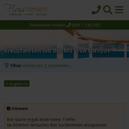
Flussreisen Hotline
0541 / 330 930
Startseite
Top-Angebote
Reiseziele
Kreuzfahrten mit der MS VIVA UNIQUE
Themen
Filter
einblenden
|
ausblenden
Reedereien
Schiffe
0 Angebote
Über uns
Wissen
Hinweis
Suche
Ihre Suche ergab leider keine Treffer.
Sie könnten versuchen Ihre Suchkriterien anzupassen.