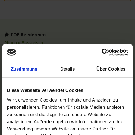
TOP Reedereien
Phoenix Flussreisen
A-ROSA Flussschiff GmbH
Nicko Cruises Flussreisen
PLANTOURS Kreuzfahrten
AMADEUS Flusskreuzfahrten
Zustimmung
Details
Über Cookies
1AVista Flussreisen
TOP Reiseziele
Flussreisen Deutschland
Diese Webseite verwendet Cookies
Flusskreuzfahrt Frankreich
Wir verwenden Cookies, um Inhalte und Anzeigen zu
Flussreise Osteuropa
Asien Flusskreuzfahrten
personalisieren, Funktionen für soziale Medien anbieten
Flusskreuzfahrten Amazonas
zu können und die Zugriffe auf unsere Website zu
Nilkreuzfahrt
analysieren. Außerdem geben wir Informationen zu Ihrer
Verwendung unserer Website an unsere Partner für
TOP Flussschiffe