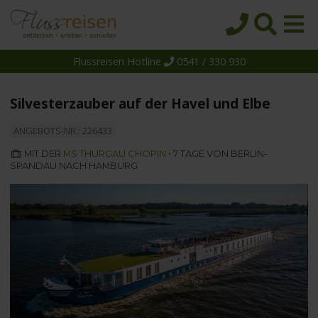
Flussreisen Hotline
0541 / 330 930
Startseite
Top-Angebote
Silvesterzauber auf der Havel und Elbe
Reiseziele
ANGEBOTS-NR.: 226433
Themen
MIT DER
MS THURGAU CHOPIN
• 7 TAGE VON BERLIN-
SPANDAU NACH HAMBURG
Reedereien
Schiffe
Über uns
Wissen
Suche