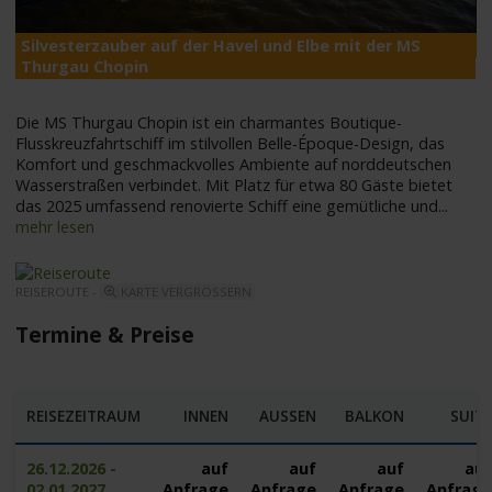
Silvesterzauber auf der Havel und Elbe mit der MS
M
Thurgau Chopin
Die MS Thurgau Chopin ist ein charmantes Boutique-
Flusskreuzfahrtschiff im stilvollen Belle-Époque-Design, das
Komfort und geschmackvolles Ambiente auf norddeutschen
Wasserstraßen verbindet. Mit Platz für etwa 80 Gäste bietet
das 2025 umfassend renovierte Schiff eine gemütliche und
...
mehr lesen
REISEROUTE -
KARTE VERGRÖSSERN
Termine & Preise
REISEZEITRAUM
INNEN
AUSSEN
BALKON
SUIT
26.12.2026 -
auf
auf
auf
au
02.01.2027
Anfrage
Anfrage
Anfrage
Anfrag