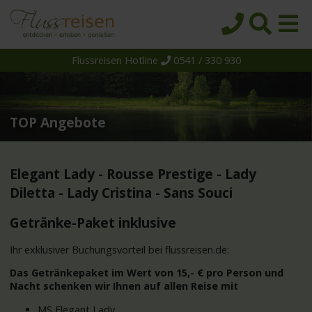
Flussreisen Hotline
0541 / 330 930
Startseite
Top-Angebote
Reiseziele
TOP Angebote
Themen
Reedereien
Elegant Lady - Rousse Prestige - Lady
Diletta - Lady Cristina - Sans Souci
Schiffe
Getränke-Paket inklusive
Über uns
Wissen
Ihr exklusiver Buchungsvorteil bei flussreisen.de:
Das Getränkepaket im Wert von 15,- € pro Person und
Suche
Nacht schenken wir Ihnen auf allen Reise mit
MS Elegant Lady