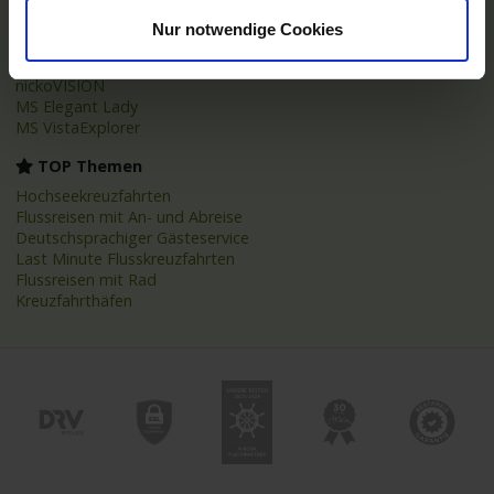
MS Alina
Nur notwendige Cookies
MS Anesha
A-ROSA Aqua
nickoVISION
MS Elegant Lady
MS VistaExplorer
TOP Themen
Hochseekreuzfahrten
Flussreisen mit An- und Abreise
Deutschsprachiger Gästeservice
Last Minute Flusskreuzfahrten
Flussreisen mit Rad
Kreuzfahrthäfen