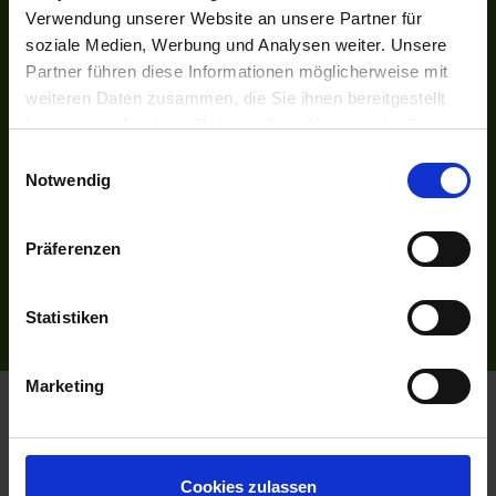
Kreuzfahrten-Zentrale.de
Verwendung unserer Website an unsere Partner für
Astoria.Reisen
soziale Medien, Werbung und Analysen weiter. Unsere
SOCIAL
Partner führen diese Informationen möglicherweise mit
weiteren Daten zusammen, die Sie ihnen bereitgestellt
Facebook
haben oder die sie im Rahmen Ihrer Nutzung der Dienste
Instagram
gesammelt haben.
Einwilligungsauswahl
INFORMATIONEN
Notwendig
Bildnachweise
Impressum
Präferenzen
AGB
Datenschutzerklärung
Statistiken
Reiseversicherung
Marketing
Flussreisen.de
© 2026
Cookies zulassen