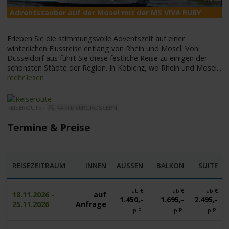
Adventszauber auf der Mosel mit der MS VIVA RUBY
M
Erleben Sie die stimmungsvolle Adventszeit auf einer
winterlichen Flussreise entlang von Rhein und Mosel. Von
Düsseldorf aus führt Sie diese festliche Reise zu einigen der
schönsten Städte der Region. In Koblenz, wo Rhein und Mosel
...
mehr lesen
REISEROUTE -
KARTE VERGRÖSSERN
Termine & Preise
REISEZEITRAUM
INNEN
AUSSEN
BALKON
SUITE
ab
€
ab
€
ab
€
18.11.2026 -
auf
1.450,-
1.695,-
2.495,-
25.11.2026
Anfrage
p.P.
p.P.
p.P.