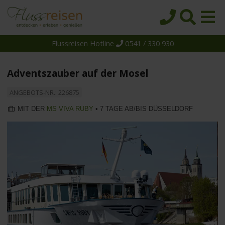
Flussreisen Hotline
0541 / 330 930
Startseite
Top-Angebote
Adventszauber auf der Mosel
Reiseziele
ANGEBOTS-NR.: 226875
Themen
MIT DER
MS VIVA RUBY
• 7 TAGE AB/BIS DÜSSELDORF
Reedereien
Schiffe
Über uns
Wissen
Suche