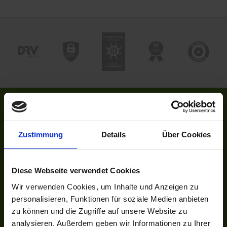
ÜBER ASTORIA
Das Reisebüro
Zustimmung
Details
Über Cookies
Unser Team
Unsere Auszeichnungen
Kontakt
Diese Webseite verwendet Cookies
Newsletter
Wir verwenden Cookies, um Inhalte und Anzeigen zu
Jobs
personalisieren, Funktionen für soziale Medien anbieten
zu können und die Zugriffe auf unsere Website zu
UNSER NETZWERK
analysieren. Außerdem geben wir Informationen zu Ihrer