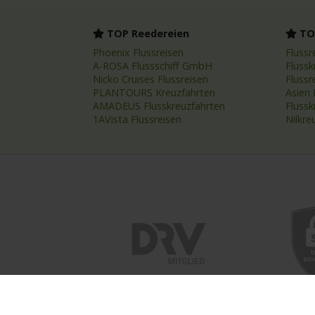
TOP Reedereien
TOP
Phoenix Flussreisen
Flussr
A-ROSA Flussschiff GmbH
Flussk
Nicko Cruises Flussreisen
Flussr
PLANTOURS Kreuzfahrten
Asien 
AMADEUS Flusskreuzfahrten
Fluss
1AVista Flussreisen
Nilkre