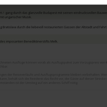
nzert mit klangvollen Melodien von Strauss und Mozart.
t / -gang durch das glanzvolle Budapest mit seinen eindrucksvollen Bauwe
mit ungarischer Musik.
 Bratislava durch die liebevoll restaurierten Gassen der Altstadt und Fahrt
des imposanten Benediktinerstifts Melk.
chneten Ausflüge können vorab als Ausflugspaket zum Vorzugspreis von € 
chbar.
rungen der Reiseverläufe und Ausflugsprogramme bleiben vorbehalten. We
ann, behält sich die Reederei das Recht vor, die Gäste auf dieser Strecke
mständen ist der Umstieg auf ein anderes Schiff nötig.