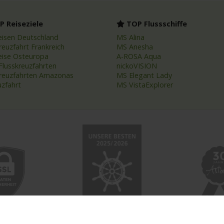
 Reiseziele
TOP Flussschiffe
eisen Deutschland
MS Alina
reuzfahrt Frankreich
MS Anesha
eise Osteuropa
A-ROSA Aqua
Flusskreuzfahrten
nickoVISION
kreuzfahrten Amazonas
MS Elegant Lady
uzfahrt
MS VistaExplorer