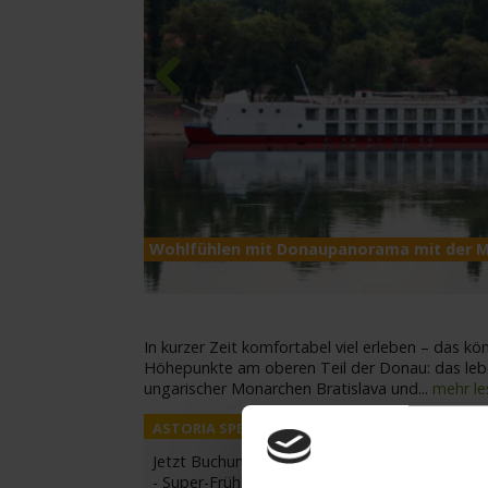
Previous
Wohlfühlen mit Donaupanorama mit der 
In kurzer Zeit komfortabel viel erleben – das kö
Höhepunkte am oberen Teil der Donau: das leb
ungarischer Monarchen Bratislava und
...
mehr le
Jetzt Buchungsvorteile sichern:
- Super-Frühbucher-Ermäßigung