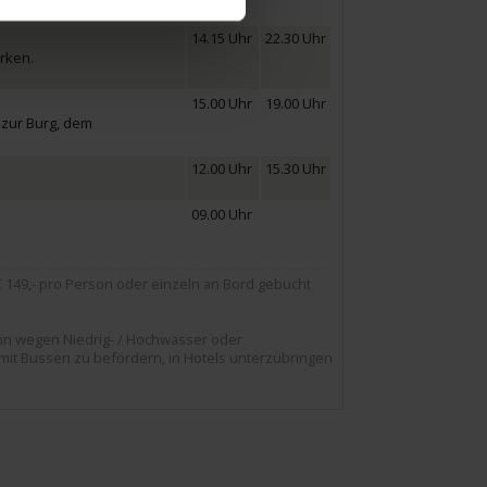
14.15 Uhr
22.30 Uhr
rken.
15.00 Uhr
19.00 Uhr
 zur Burg, dem
12.00 Uhr
15.30 Uhr
09.00 Uhr
149,- pro Person oder einzeln an Bord gebucht
nn wegen Niedrig- / Hochwasser oder
 mit Bussen zu befördern, in Hotels unterzubringen