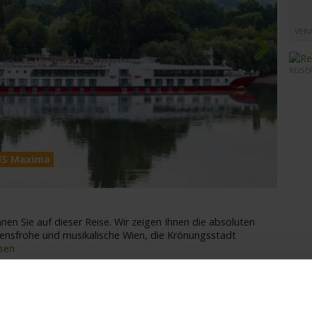
VER
REISE
Next
MS Maxima
MS Ma
nnen Sie auf dieser Reise. Wir zeigen Ihnen die absoluten
ensfrohe und musikalische Wien, die Krönungsstadt
sen