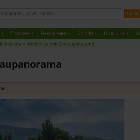
Themen
Reedereien
Schiffe
Über uns
W
S Maxima
Wohlfühlen mit Donaupanorama
naupanorama
bar.