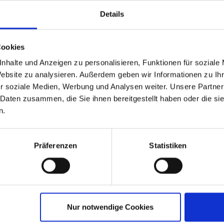
Details
Cookies
nhalte und Anzeigen zu personalisieren, Funktionen für soziale
Website zu analysieren. Außerdem geben wir Informationen zu I
r soziale Medien, Werbung und Analysen weiter. Unsere Partner
stungen
Reisedokumente
weitere Termine
 Daten zusammen, die Sie ihnen bereitgestellt haben oder die s
n.
26 bis zum 26.03.2026
Präferenzen
Statistiken
:00 Uhr.
t / -gang durch die traditionsreiche Donaumetropole Wien mit Stephansd
Nur notwendige Cookies
Entdeckungen.
u einem typisch-urigen Wiener Weinlokal