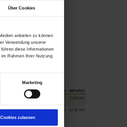
Über Cookies
 Medien anbieten zu können
hrer Verwendung unserer
 führen diese Informationen
Mobilität
ie im Rahmen Ihrer Nutzung
Marketing
Ankunft
Abfahrt
16.00 Uhr
12.30 Uhr
22.45 Uhr
om, Hofburg und
Cookies zulassen