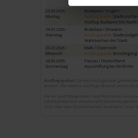
Ausflug: oder klassisches Ko
23.03.2026 -
Budapest / Ungarn
Montag
Ausflugspaket:
Stadtrundfahr
Ausflug: Budapest bei Nacht 
24.03.2026 -
Bratislava / Slowakei
Dienstag
Ausflugspaket:
Stadtrundgang
Wahrzeichen der Stadt.
25.03.2026 -
Melk / Österreich
Mittwoch
Ausflugspaket:
Besichtigung 
26.03.2026 -
Passau / Deutschland
Donnerstag
Ausschiffung bis 09:30 Uhr.
Ausflugspaket:
Die mit Ausflugspaket gekennzei
werden. Alle weitere Ausflüge sind nur an Bord bu
Die An- und Ablegezeiten sind Richtzeiten. Ände
Schiffsdefekt eine Strecke nicht befahren werden k
und / oder den Streckenverlauf zu ändern. Unter U