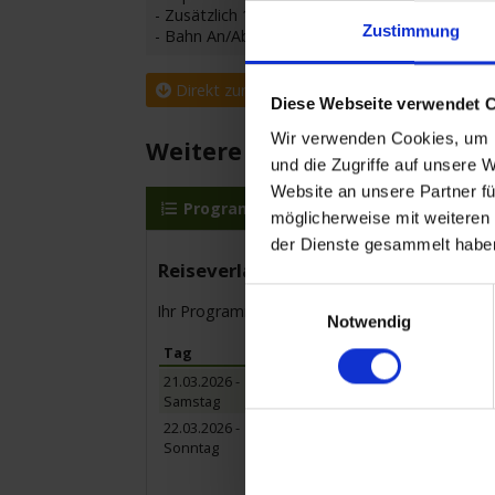
- Zusätzlich 10% Rabatt im November-Special
Zustimmung
- Bahn An/Abreise 50% reduziert
Direkt zur Buchungsanfrage
Diese Webseite verwendet 
Wir verwenden Cookies, um I
Weitere Reisedetails
und die Zugriffe auf unsere 
Website an unsere Partner fü
Programm
MS Maxima
Lei
möglicherweise mit weiteren
der Dienste gesammelt habe
Reiseverlauf
Einwilligungsauswahl
Ihr Programm für die Kreuzfahrt vom 21.03.20
Notwendig
Tag
Hafen
21.03.2026 -
Passau / Deutschland
Samstag
Einschiffung 15:00 Uhr bis 16
22.03.2026 -
Wien / Österreich
Sonntag
Ausflugspaket:
Stadtrundfahr
Ringstraße.Zeit für eigene 
Ausflug: Heurigen-Ausflug z