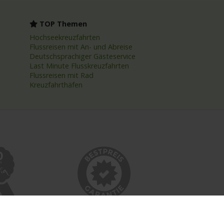
TOP Themen
Hochseekreuzfahrten
Flussreisen mit An- und Abreise
Deutschsprachiger Gästeservice
Last Minute Flusskreuzfahrten
Flussreisen mit Rad
Kreuzfahrthäfen