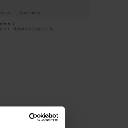
ANSTALTER: NICKO CRUISES
ROUTE -
KARTE VERGRÖSSERN
xima - Panorama Salon