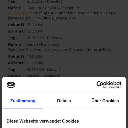
05.05.2026 - Dienstag
Caudebec-en-Caux / Frankreich
Ausflugspaket:
Ausflug zur Straße der Klöster mit den Klöstern
Jumièges und St. Martin de Boscherville
02.00 Uhr
13.00 Uhr
05.05.2026 - Dienstag
Rouen / Frankreich
Genießen Sie einen französischen Chanson-Abend an Bord
16.30 Uhr
23.30 Uhr
06.05.2026 - Mittwoch
Vernon / Frankreich
Ausflug: Giverny mit Monet-Haus
08.00 Uhr
14.00 Uhr
Zustimmung
Details
Über Cookies
06.05.2026 - Mittwoch
Conflans-Sainte-Honorine / Frankreich
20.00 Uhr
Diese Webseite verwendet Cookies
07.05.2026 - Donnerstag