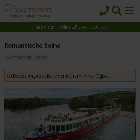
Flussreisen Hotline
0541 / 330 930
Startseite
Top-Angebote
Romantische Seine
Reiseziele
ANGEBOTS-ID: 198767
Themen
Reedereien
Dieses Angebot ist leider nicht mehr verfügbar.
Schiffe
Über uns
Wissen
Suche