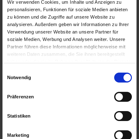
Wir verwenden Cookies, um Inhalte und Anzeigen zu
Conflans-Sainte-Honorine / Frankreich
personalisieren, Funktionen für soziale Medien anbieten
Ausflug: Château Chantilly
zu können und die Zugriffe auf unsere Website zu
analysieren. Außerdem geben wir Informationen zu Ihrer
13.00 Uhr
Verwendung unserer Website an unsere Partner für
07.05.2026 - Donnerstag
soziale Medien, Werbung und Analysen weiter. Unsere
Paris / Frankreich
Ausflug: Cabaret-Show Paris
Partner führen diese Informationen möglicherweise mit
19.30 Uhr
weiteren Daten zusammen, die Sie ihnen bereitgestellt
haben oder die sie im Rahmen Ihrer Nutzung der Dienste
08.05.2026 - Freitag
gesammelt haben.
Einwilligungsauswahl
Paris / Frankreich
Notwendig
Ausflugspaket:
Stadtrundfahrt/-gang Paris
Ausflug: Montmartre
Präferenzen
09.05.2026 - Samstag
Paris / Frankreich
Statistiken
Ausschiffung bis 09:00 Uhr.
Marketing