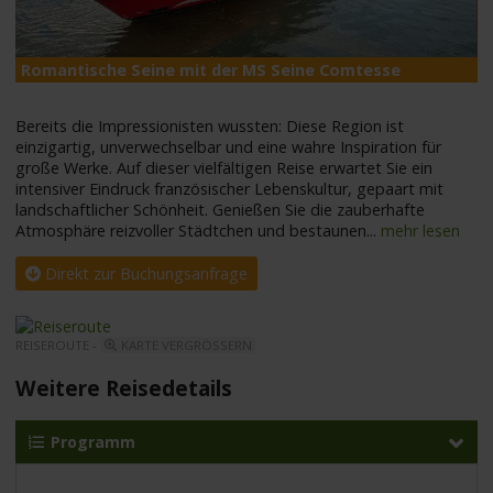
Romantische Seine mit der MS Seine Comtesse
M
Bereits die Impressionisten wussten: Diese Region ist
einzigartig, unverwechselbar und eine wahre Inspiration für
große Werke. Auf dieser vielfältigen Reise erwartet Sie ein
intensiver Eindruck französischer Lebenskultur, gepaart mit
landschaftlicher Schönheit. Genießen Sie die zauberhafte
Atmosphäre reizvoller Städtchen und bestaunen
...
mehr lesen
Direkt zur Buchungsanfrage
REISEROUTE -
KARTE VERGRÖSSERN
Weitere Reisedetails
Programm