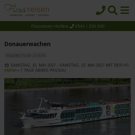
Flussreisen Hotline
0541 / 330 930
Startseite
Top-Angebote
Donauerwachen
Reiseziele
ANGEBOTS-ID: 217674
Themen
SAMSTAG, 15. MAI 2027 - SAMSTAG, 22. MAI 2027 MIT DER
MS
AMINA
• 7 TAGE AB/BIS PASSAU
Reedereien
Schiffe
Über uns
Wissen
Suche