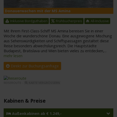
Donauerwachen mit der MS Amina
M
Inklusive Bordguthaben
Frühbucherpreis
All-Inclusive
Mit Ihrem First-Class-Schiff MS Amina bereisen Sie in einer
Woche die wunderschöne Donau. Eine ausgewogene Mischung
aus Sehenswürdigkeiten und Schiffspassagen gestaltet diese
Reise besonders abwechslungsreich. Die Hauptstädte
Budapest, Bratislava und Wien bieten vieles zu entdecken,
...
mehr lesen
Direkt zur Buchungsanfrage
REISEROUTE -
KARTE VERGRÖSSERN
Kabinen & Preise
Außenkabinen ab € 1.249,-