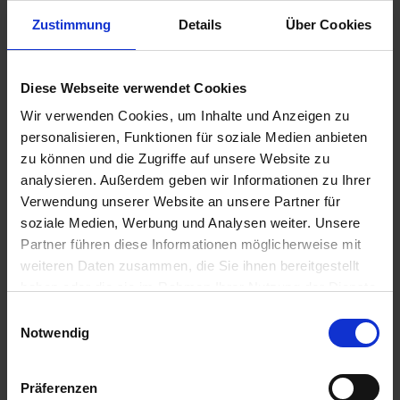
Ausflug: Panorama-Bootsfahrt 'Unter den Brücken Bratislavas' -
ca. 1 Std. - 68€
Zustimmung
Details
Über Cookies
06.00 Uhr
12.30 Uhr
21.05.2027 - Freitag
Diese Webseite verwendet Cookies
Melk / Österreich
Wir verwenden Cookies, um Inhalte und Anzeigen zu
Ausflug: Stift Melk - ca. 2 Std. - 45€
personalisieren, Funktionen für soziale Medien anbieten
08.00 Uhr
zu können und die Zugriffe auf unsere Website zu
14.00 Uhr
analysieren. Außerdem geben wir Informationen zu Ihrer
22.05.2027 - Samstag
Verwendung unserer Website an unsere Partner für
Passau / Deutschland
Ausschiffung bis ca. 10:00 Uhr
soziale Medien, Werbung und Analysen weiter. Unsere
09.00 Uhr
Partner führen diese Informationen möglicherweise mit
weiteren Daten zusammen, die Sie ihnen bereitgestellt
haben oder die sie im Rahmen Ihrer Nutzung der Dienste
Sie können ganz bequem von zu Hause die gewünschten
gesammelt haben.
Einwilligungsauswahl
Ausflüge online unter "Mein Phoenix" buchen. Die angegebenen
ca. Preise (Preisänderungen möglich) sind in Euro und pro Person.
Notwendig
Sofern eine E-Mail-Adresse in Ihrer Buchung vermerkt ist,
informieren wir Sie rechtzeitig, wenn die Ausflüge für die Online-
Buchung freigeschaltet sind. Natürlich können Sie die Ausflüge
Präferenzen
bei Verfügbarkeit auch noch an Bord buchen.