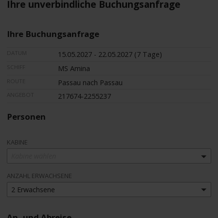
Ihre unverbindliche Buchungsanfrage
Ihre Buchungsanfrage
DATUM
15.05.2027 - 22.05.2027 (7 Tage)
SCHIFF
MS Amina
ROUTE
Passau nach Passau
ANGEBOT
217674-2255237
Personen
KABINE
Kabine wählen
ANZAHL ERWACHSENE
2 Erwachsene
An- und Abreise