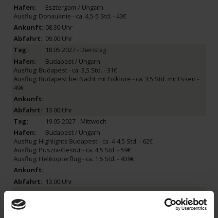
Esztergom / Ungarn
Ausflug: Donauknie - ca. 4,5-5 Std. - 43€
08.30 Uhr
09.00 Uhr
18.05.2027 - Dienstag
Budapest / Ungarn
Ausflug: Budapest - ca. 3,5 Std. - 31€
Ausflug: Budapest bei Nacht mit Folklore - ca. 3,5 Std. mit Essen -
49€
13.00 Uhr
19.05.2027 - Mittwoch
Budapest / Ungarn
Ausflug: Highlights Budapest - ca. 4-4,5 Std. - 62€
Ausflug: Puszta-Gestüt - ca. 4,5 Std. - 59€
Ausflug: Helikopterflug - ca. 1,5 Std. - 439€
13.00 Uhr
20.05.2027 - Donnerstag
Bratislava / Slowakei
Ausflug: Bratislava - ca. 3 Std. - 31€