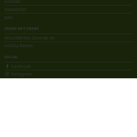
Kontakt
Newsletter
Jobs
UNSER NETZWERK
Kreuzfahrten-Zentrale.de
Astoria.Reisen
SOCIAL
Facebook
Instagram
INFORMATIONEN
Bildnachweise
Impressum
AGB
Datenschutzerklärung
Reiseversicherung