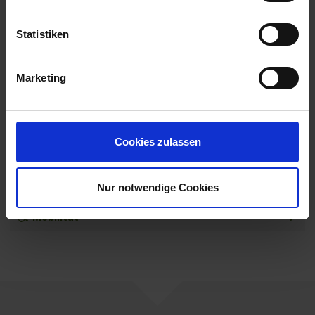
Änderungen im Programmablauf vorbehalten.
Das ausführliche Ausflugsprogramm zu dieser
Statistiken
Reise finden Sie hier.
Marketing
MS Amina
Leistungen
Extras buchen
Cookies zulassen
Reisedokumente
Nur notwendige Cookies
weitere Termine
Mobilität