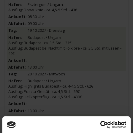
Esztergom / Ungarn
Ausflug: Donauknie - ca. 4,5-5 Std. - 43€
08.30 Uhr
09.00 Uhr
19.10.2027 - Dienstag
Budapest / Ungarn
Ausflug: Budapest - ca. 3,5 Std. - 31€
Ausflug: Budapest bei Nacht mit Folklore - ca. 3,5 Std. mit Essen -
49€
13.00 Uhr
20.10.2027 - Mittwoch
Budapest / Ungarn
Ausflug: Highlights Budapest - ca. 4-4,5 Std. - 62€
Ausflug: Puszta-Gestüt - ca. 4,5 Std. - 59€
Ausflug: Helikopterflug - ca. 1,5 Std. - 439€
13.00 Uhr
21.10.2027 - Donnerstag
Bratislava / Slowakei
Ausflug: Bratislava - ca. 3 Std. - 31€