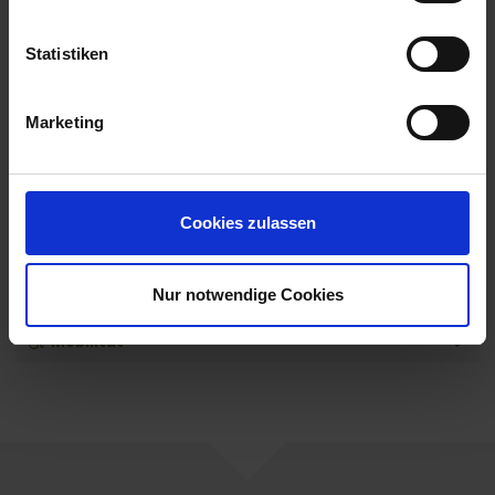
Änderungen im Programmablauf vorbehalten.
Das ausführliche Ausflugsprogramm zu dieser
Statistiken
Reise finden Sie hier.
Marketing
MS Amina
Leistungen
Extras buchen
Cookies zulassen
Reisedokumente
Nur notwendige Cookies
weitere Termine
Mobilität