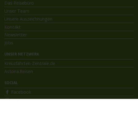
Das Reisebüro
Unser Team
Unsere Auszeichnungen
Kontakt
Newsletter
Jobs
UNSER NETZWERK
Kreuzfahrten-Zentrale.de
Astoria.Reisen
SOCIAL
Facebook
Instagram
INFORMATIONEN
Bildnachweise
Impressum
AGB