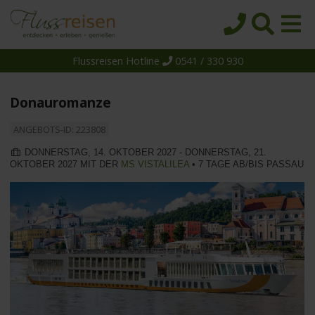
Flussreisen Hotline
0541 / 330 930
Startseite
Top-Angebote
Donauromanze
Reiseziele
ANGEBOTS-ID: 223808
Themen
DONNERSTAG, 14. OKTOBER 2027 - DONNERSTAG, 21.
OKTOBER 2027 MIT DER
MS VISTALILEA
• 7 TAGE AB/BIS PASSAU
Reedereien
Schiffe
Über uns
Wissen
Suche