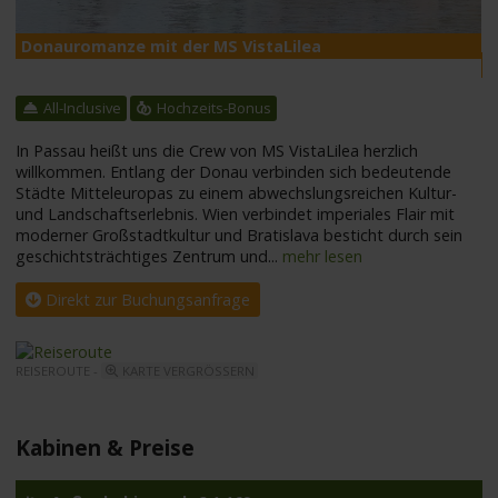
Donauromanze mit der MS VistaLilea
M
All-Inclusive
Hochzeits-Bonus
In Passau heißt uns die Crew von MS VistaLilea herzlich
willkommen. Entlang der Donau verbinden sich bedeutende
Städte Mitteleuropas zu einem abwechslungsreichen Kultur-
und Landschaftserlebnis. Wien verbindet imperiales Flair mit
moderner Großstadtkultur und Bratislava besticht durch sein
geschichtsträchtiges Zentrum und
...
mehr lesen
Direkt zur Buchungsanfrage
REISEROUTE -
KARTE VERGRÖSSERN
Kabinen & Preise