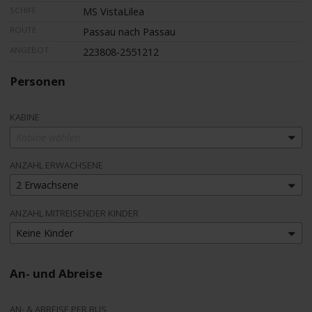
SCHIFF
MS VistaLilea
ROUTE
Passau nach Passau
ANGEBOT
223808-2551212
Personen
KABINE
Kabine wählen
ANZAHL ERWACHSENE
2 Erwachsene
ANZAHL MITREISENDER KINDER
Keine Kinder
An- und Abreise
AN- & ABREISE PER BUS