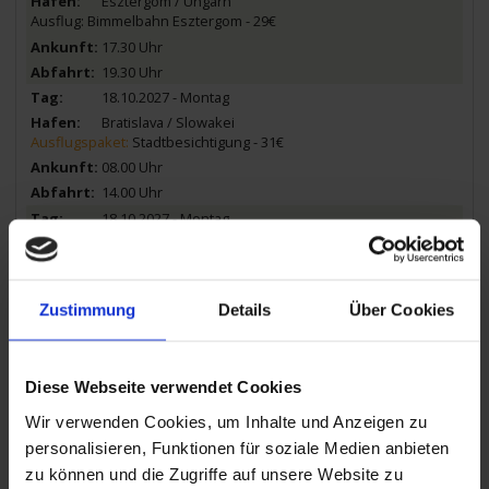
Esztergom / Ungarn
Ausflug: Bimmelbahn Esztergom - 29€
17.30 Uhr
19.30 Uhr
18.10.2027 - Montag
Bratislava / Slowakei
Ausflugspaket:
Stadtbesichtigung - 31€
08.00 Uhr
14.00 Uhr
18.10.2027 - Montag
Wien / Österreich
Ausflug: Donauturm & Hofburg - 49€
21.00 Uhr
Zustimmung
Details
Über Cookies
19.10.2027 - Dienstag
Wien / Österreich
Ausflugspaket:
Stadtbesichtigung - 38€
Diese Webseite verwendet Cookies
Ausflug: Schloss Belvedere & Prater - 43€
Wir verwenden Cookies, um Inhalte und Anzeigen zu
personalisieren, Funktionen für soziale Medien anbieten
00.00 Uhr
zu können und die Zugriffe auf unsere Website zu
20.10.2027 - Mittwoch