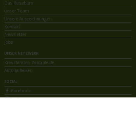
Das Reisebüro
Unser Team
Unsere Auszeichnungen
Kontakt
Newsletter
Jobs
UNSER NETZWERK
Kreuzfahrten-Zentrale.de
Astoria.Reisen
SOCIAL
Facebook
Instagram
INFORMATIONEN
Bildnachweise
Impressum
AGB