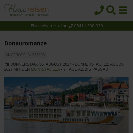
Flussreisen Hotline
0541 / 330 930
Startseite
Top-Angebote
Donauromanze
Reiseziele
ANGEBOTS-ID: 223808
Themen
DONNERSTAG, 05. AUGUST 2027 - DONNERSTAG, 12. AUGUST
2027 MIT DER
MS VISTALILEA
• 7 TAGE AB/BIS PASSAU
Reedereien
Schiffe
Über uns
Wissen
Suche