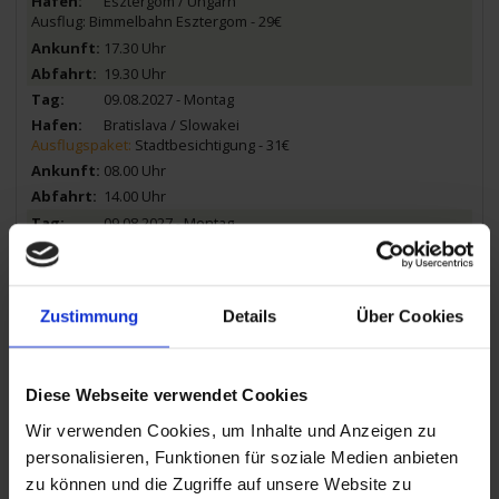
Esztergom / Ungarn
Ausflug: Bimmelbahn Esztergom - 29€
17.30 Uhr
19.30 Uhr
09.08.2027 - Montag
Bratislava / Slowakei
Ausflugspaket:
Stadtbesichtigung - 31€
08.00 Uhr
14.00 Uhr
09.08.2027 - Montag
Wien / Österreich
Ausflug: Donauturm & Hofburg - 49€
21.00 Uhr
Zustimmung
Details
Über Cookies
10.08.2027 - Dienstag
Wien / Österreich
Ausflugspaket:
Stadtbesichtigung - 38€
Diese Webseite verwendet Cookies
Ausflug: Schloss Belvedere & Prater - 43€
Wir verwenden Cookies, um Inhalte und Anzeigen zu
personalisieren, Funktionen für soziale Medien anbieten
00.00 Uhr
zu können und die Zugriffe auf unsere Website zu
11.08.2027 - Mittwoch