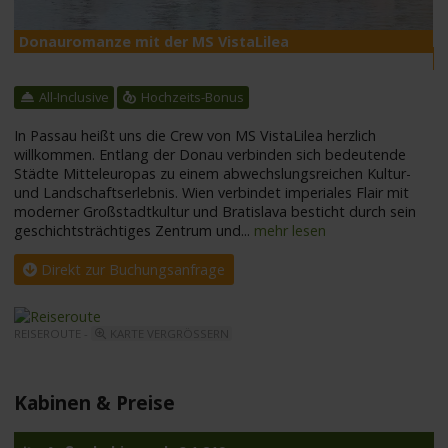
Donauromanze mit der MS VistaLilea
M
All-Inclusive
Hochzeits-Bonus
In Passau heißt uns die Crew von MS VistaLilea herzlich
willkommen. Entlang der Donau verbinden sich bedeutende
Städte Mitteleuropas zu einem abwechslungsreichen Kultur-
und Landschaftserlebnis. Wien verbindet imperiales Flair mit
moderner Großstadtkultur und Bratislava besticht durch sein
geschichtsträchtiges Zentrum und
...
mehr lesen
Direkt zur Buchungsanfrage
REISEROUTE -
KARTE VERGRÖSSERN
Kabinen & Preise