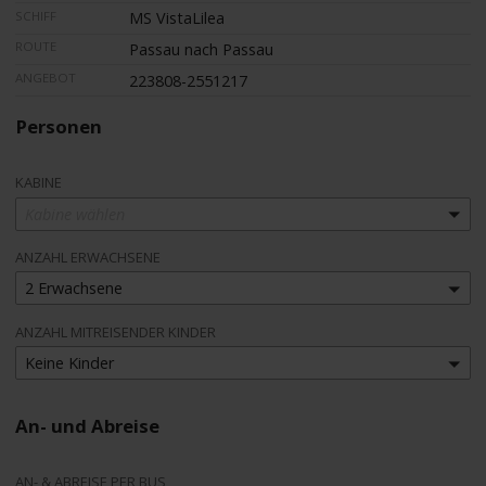
SCHIFF
MS VistaLilea
ROUTE
Passau nach Passau
ANGEBOT
223808-2551217
Personen
KABINE
Kabine wählen
ANZAHL ERWACHSENE
2 Erwachsene
ANZAHL MITREISENDER KINDER
Keine Kinder
An- und Abreise
AN- & ABREISE PER BUS