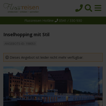
Flussreisen Hotline
0541 / 330 930
Startseite
Top-Angebote
Inselhopping mit Stil
Reiseziele
ANGEBOTS-ID: 198053
Themen
Reedereien
Dieses Angebot ist leider nicht mehr verfügbar.
Schiffe
Über uns
Wissen
Suche