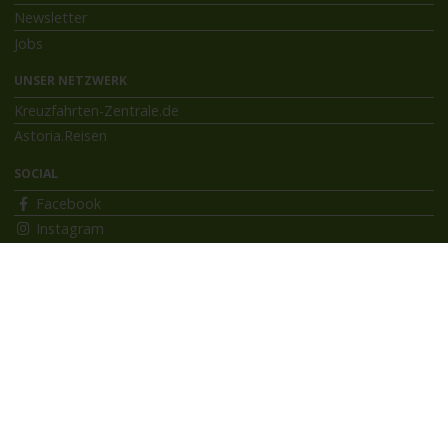
Newsletter
Jobs
UNSER NETZWERK
Kreuzfahrten-Zentrale.de
Astoria.Reisen
SOCIAL
Facebook
Instagram
INFORMATIONEN
Bildnachweise
Impressum
AGB
Datenschutzerklärung
Reiseversicherung