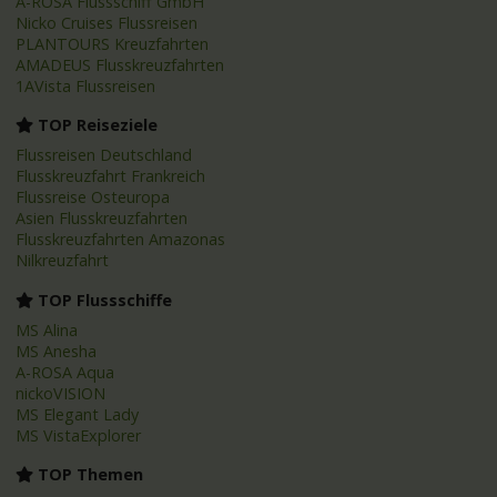
A-ROSA Flussschiff GmbH
Nicko Cruises Flussreisen
PLANTOURS Kreuzfahrten
AMADEUS Flusskreuzfahrten
1AVista Flussreisen
TOP Reiseziele
Flussreisen Deutschland
Flusskreuzfahrt Frankreich
Flussreise Osteuropa
Asien Flusskreuzfahrten
Flusskreuzfahrten Amazonas
Nilkreuzfahrt
TOP Flussschiffe
MS Alina
MS Anesha
A-ROSA Aqua
nickoVISION
MS Elegant Lady
MS VistaExplorer
TOP Themen