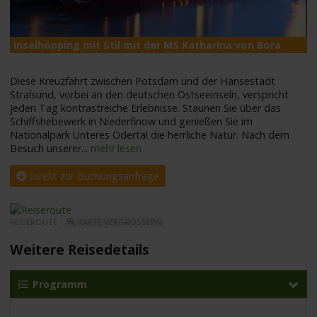
Inselhopping mit Stil mit der MS Katharina von Bora
M
Diese Kreuzfahrt zwischen Potsdam und der Hansestadt
Stralsund, vorbei an den deutschen Ostseeinseln, verspricht
jeden Tag kontrastreiche Erlebnisse. Staunen Sie über das
Schiffshebewerk in Niederfinow und genießen Sie im
Nationalpark Unteres Odertal die herrliche Natur. Nach dem
Besuch unserer
...
mehr lesen
Direkt zur Buchungsanfrage
REISEROUTE -
KARTE VERGRÖSSERN
Weitere Reisedetails
Programm