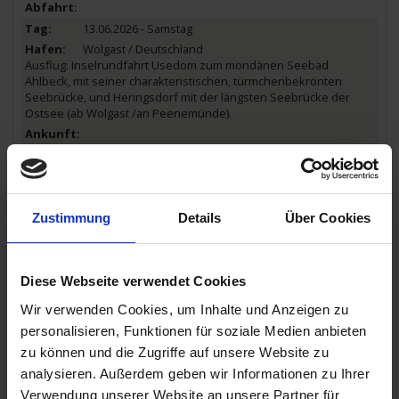
13.06.2026 - Samstag
Wolgast / Deutschland
Ausflug: Inselrundfahrt Usedom zum mondänen Seebad
Ahlbeck, mit seiner charakteristischen, türmchenbekrönten
Seebrücke, und Heringsdorf mit der längsten Seebrücke der
Ostsee (ab Wolgast /an Peenemünde).
13.00 Uhr
13.06.2026 - Samstag
Stettin / Polen
21.30 Uhr
Zustimmung
Details
Über Cookies
14.06.2026 - Sonntag
Stettin / Polen
Diese Webseite verwendet Cookies
Ausflugspaket:
Stadtrundfahrt / -gang durch das
Wir verwenden Cookies, um Inhalte und Anzeigen zu
geschichtsträchtige Stettin.
personalisieren, Funktionen für soziale Medien anbieten
12.15 Uhr
zu können und die Zugriffe auf unsere Website zu
14.06.2026 - Sonntag
analysieren. Außerdem geben wir Informationen zu Ihrer
Niederfinow / Deutschland
Verwendung unserer Website an unsere Partner für