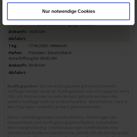
06.00 Uhr
Nur notwendige Cookies
16.06.2026 - Dienstag
Potsdam / Deutschland
Ausflugspaket:
Stadtrundfahrt/ -gang Potsdam
14.00 Uhr
17.06.2026 - Mittwoch
Potsdam / Deutschland
Ausschiffung bis 09:00 Uhr.
09.00 Uhr
Ausflugspaket:
Die mit Ausflugspaket gekennzeichneten
Ausflüge können vorab als Ausflugspaket zum Vorzugspreis von €
149,- pro Person oder einzeln an Bord gebucht werden. Alle
weitere Ausflüge sind nur an Bord buchbar. Aktiverlebnis – eine E-
Bike Tour kann zusätzlich an Bord gebucht werden.
Die An- und Ablegezeiten sind Richtzeiten. Änderungen der
Reiseverläufe und Ausflugsprogramme bleiben vorbehalten.
Wenn wegen Niedrig- / Hochwasser oder Schiffsdefekt eine
Strecke nicht befahren werden kann, behält sich die Reederei das