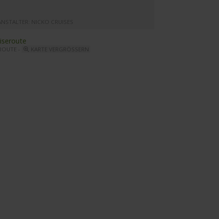
ANSTALTER: NICKO CRUISES
ROUTE -
KARTE VERGRÖSSERN
ine Comtesse - Bar