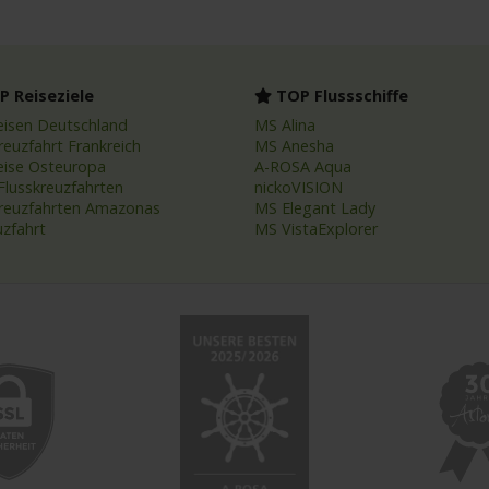
 Reiseziele
TOP Flussschiffe
eisen Deutschland
MS Alina
reuzfahrt Frankreich
MS Anesha
eise Osteuropa
A-ROSA Aqua
Flusskreuzfahrten
nickoVISION
kreuzfahrten Amazonas
MS Elegant Lady
uzfahrt
MS VistaExplorer