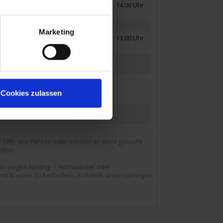
08.00 Uhr
14.00 Uhr
20.00 Uhr
Marketing
13.00 Uhr
19.30 Uhr
Cookies zulassen
189,- pro Person oder einzeln an Bord gebucht
rden.
nn wegen Niedrig- / Hochwasser oder
 mit Bussen zu befördern, in Hotels unterzubringen