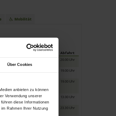
e
Mobilität
Ankunft
Abfahrt
20.00 Uhr
Über Cookies
14.00 Uhr
19.00 Uhr
05.00 Uhr
19.00 Uhr
 Medien anbieten zu können
hrer Verwendung unserer
02.00 Uhr
13.00 Uhr
erville
 führen diese Informationen
16.30 Uhr
23.30 Uhr
ie im Rahmen Ihrer Nutzung