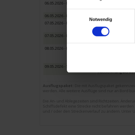
06.05.2026 - Mittwoch
Vernon / Frankreich
Ausflug: Giverny mi
Einwilligungsauswahl
06.05.2026 - Mittwoch
Conflans-Sainte-Hon
Notwendig
07.05.2026 - Donnerstag
Conflans-Sainte-Hon
Ausflug: Château Cha
07.05.2026 - Donnerstag
Paris / Frankreich
Ausflug: Cabaret-Sh
08.05.2026 - Freitag
Paris / Frankreich
Ausflugspaket:
Stadt
Ausflug: Montmartre
09.05.2026 - Samstag
Paris / Frankreich
Ausschiffung bis 09:
Ausflugspaket:
Die mit Ausflugspaket gekennzei
werden. Alle weitere Ausflüge sind nur an Bord buc
Die An- und Ablegezeiten sind Richtzeiten. Ände
Schiffsdefekt eine Strecke nicht befahren werden k
und / oder den Streckenverlauf zu ändern. Unter U