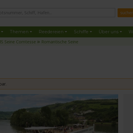
Themen
Reedereien
Schiffe
Über uns
W
S Seine Comtesse
Romantische Seine
bar.