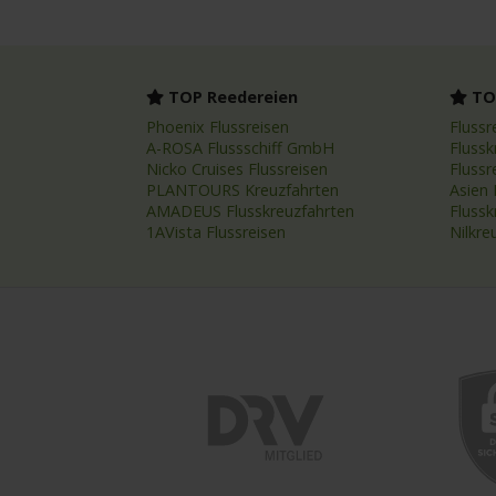
TOP Reedereien
TOP
Phoenix Flussreisen
Flussr
A-ROSA Flussschiff GmbH
Flussk
Nicko Cruises Flussreisen
Flussr
PLANTOURS Kreuzfahrten
Asien 
AMADEUS Flusskreuzfahrten
Fluss
1AVista Flussreisen
Nilkre