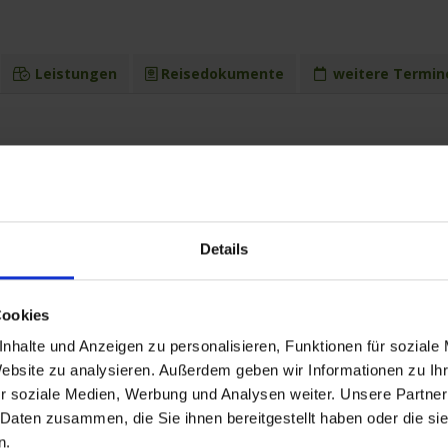
Leistungen
Reisedokumente
weitere Termin
26 bis zum 09.05.2026
r bis 18:00 Uhr.
Details
trundgang Rouen
ankreich
Cookies
ug Honfleur
nhalte und Anzeigen zu personalisieren, Funktionen für soziale
d Etretat
Website zu analysieren. Außerdem geben wir Informationen zu I
 Frankreich
ug zur Straße der Klöster mit den Klöstern Jumièges und St. Martin de Bosch
r soziale Medien, Werbung und Analysen weiter. Unsere Partner
 Daten zusammen, die Sie ihnen bereitgestellt haben oder die s
 französischen Chanson-Abend an Bord
n.