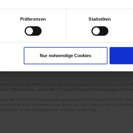
t Monet-Haus
orine / Frankreich
Präferenzen
Statistiken
orine / Frankreich
ntilly
ow Paris
rundfahrt/-gang Paris
Nur notwendige Cookies
00 Uhr.
chneten Ausflüge können vorab als Ausflugspaket zum Vorzugspreis von € 
hbar. Aktiverlebnis – eine E-Bike Tour kann zusätzlich an Bord gebucht we
rungen der Reiseverläufe und Ausflugsprogramme bleiben vorbehalten. We
ann, behält sich die Reederei das Recht vor, die Gäste auf dieser Strecke
mständen ist der Umstieg auf ein anderes Schiff nötig.