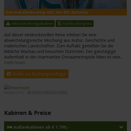
Donaukaleidoskop mit der MS Antonia
M
Inklusive Bordguthaben
Frühbucherpreis
Auf dieser eindrucksvollen Reise erleben Sie eine
abwechslungsreiche Mischung aus Kultur, Geschichte und
malerischen Landschaften. Zum Auftakt genießen Sie die
liebliche Wachau und besuchen Dürnstein. Der ganztägige
Aufenthalt in der charmanten Donaumetropole Wien ist eine
...
mehr lesen
Direkt zur Buchungsanfrage
REISEROUTE -
KARTE VERGRÖSSERN
Kabinen & Preise
Außenkabinen ab € 1.799,-