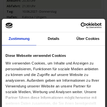
20.30 Uhr
21.30 Uhr
10.06.2027 - Donnerstag
Kalocsa / Ungarn
Ausflug: Pusztafahrt ca. 4,5 Std. - 59€
09.30 Uhr
10.30 Uhr
10.06.2027 - Donnerstag
Zustimmung
Details
Über Cookies
Solt / Ungarn
- Wiedereinschiffung -
Flussfahrt durch Ungarn
Diese Webseite verwendet Cookies
13.00 Uhr
15.00 Uhr
Wir verwenden Cookies, um Inhalte und Anzeigen zu
11.06.2027 - Freitag
personalisieren, Funktionen für soziale Medien anbieten
Bratislava / Slowakei
zu können und die Zugriffe auf unsere Website zu
Ausflug: Bratislava ca. 3 Std. - 31€
analysieren. Außerdem geben wir Informationen zu Ihrer
Ausflug: Bratislava zu Fuß mit Pressburger Kipferl ca. 2 Std. - 21€
Verwendung unserer Website an unsere Partner für
14.30 Uhr
soziale Medien, Werbung und Analysen weiter. Unsere
17.30 Uhr
Partner führen diese Informationen möglicherweise mit
12.06.2027 - Samstag
weiteren Daten zusammen, die Sie ihnen bereitgestellt
Melk / Österreich