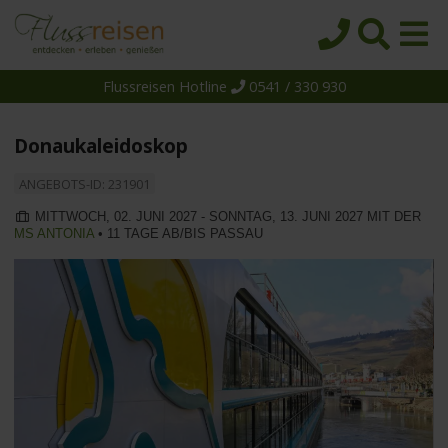
Flussreisen Hotline
0541 / 330 930
Startseite
Top-Angebote
Donaukaleidoskop
Reiseziele
ANGEBOTS-ID: 231901
Themen
MITTWOCH, 02. JUNI 2027 - SONNTAG, 13. JUNI 2027 MIT DER
MS ANTONIA
• 11 TAGE AB/BIS PASSAU
Reedereien
Schiffe
Über uns
Wissen
Suche