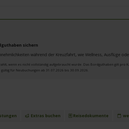
rdguthaben sichern
nnehmlichkeiten während der Kreuzfahrt, wie Wellness, Ausflüge ode
lt, wenn es nicht vollständig aufgebraucht wurde. Das Bordguthaben gilt pro Ka
gültig für Neubuchungen ab 31.07.2026 bis 30.09.2026.
stungen
Extras buchen
Reisedokumente
wei