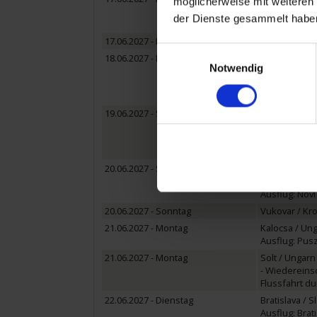
möglicherweise mit weiteren
Ausflug: Pécs 
der Dienste gesammelt habe
Ausflug: Mohac
17.06.2027 - Donnerstag
Vukovar / Kro
Einwilligungsauswahl
18.06.2027 - Freitag
Belgrad / Ser
Notwendig
Ausflug: Belgr
Ausflug: Belg
Ausflug: Belgr
19.06.2027 - Samstag
Donji Milanov
Ausflug: Lepen
Ausflug: Natio
Ausflug: Natio
20.06.2027 - Sonntag
Novi Sad / Se
Ausflug: Novi
Ausflug: Novi 
20.06.2027 - Sonntag
Vukovar / Kro
21.06.2027 - Montag
Kalocsa / Un
Ausflug: Puszt
21.06.2027 - Montag
Solt / Ungarn
- Wiedereinsc
Flussfahrt d
22.06.2027 - Dienstag
Bratislava / 
Ausflug: Brati