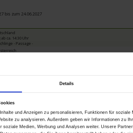
27 bis zum 24.06.2027
tschland
 ab ca. 14:30 Uhr
hlinge - Passage -
sterreich
ssvolle Wachau mit Marillen-Verkostung ca. 3 Std. - 46€
gang mit Chorherrenstift ca. 2 Std. - 31€
reich
r und Heuriger ca. 3,5 Std. - 69€
denzorchester ca. 2,5 Std. - 69€
Details
reich
 mit U-Bahn und zu Fuß ca. 2,5 - 3 Std. - 33€
Wien im Blick ca. 4-4,5 Std. - 42€
Cookies
ngarn
herbastei per S-Bahn/Stadtbus/zu Fuß ca. 4 Std. - 37€
nhalte und Anzeigen zu personalisieren, Funktionen für soziale
est ca. 3,5 Std. - 33€
Website zu analysieren. Außerdem geben wir Informationen zu I
ss Gödöllö ca. 3,5 Std. - 44€
kafolklore ca. 2,5 Std. - 45€
r soziale Medien, Werbung und Analysen weiter. Unsere Partner
garn