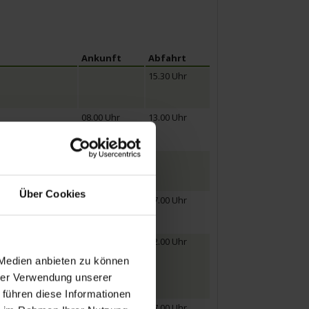
Ankunft
Abfahrt
15.30 Uhr
08.00 Uhr
13.00 Uhr
18.30 Uhr
Über Cookies
17.00 Uhr
09.00 Uhr
22.00 Uhr
 Medien anbieten zu können
hrer Verwendung unserer
 führen diese Informationen
09.00 Uhr
17.00 Uhr