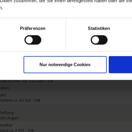
 Daten zusammen, die Sie ihnen bereitgestellt haben oder die s
ca. 4,5 Std. - 49€
n.
s zu Fuß - ca. 2 Std. - 22€
atien
bien
Präferenzen
Statistiken
ad ca. 3,5 Std. - 31€
rad Panoramafahrt - ca. 2 Std. - 24€
ad und Topola ca. 8,5-9 Std. - 75€
ac / Serbien
ski Vir ca. 1,5-2 Std. - 39€
nalpark mit Allradfahrzeug - ca. 2,5 Std. - 89€
nalpark Djerdap - ca. 2,5 Std. - 41€
Nur notwendige Cookies
rbien
 Sad und Sremski Karlovci mit Weinprobe - ca. 3-3,5 Std. - 35€
Sad zu Fuß - ca. 1,5-2 Std. - 15€
atien
garn
afahrt ca. 4,5 Std. - 59€
hiffung -
urch Ungarn
Slowakei
slava ca. 3 Std. - 31€