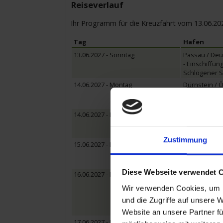
Reiseverlauf
Ihr Programm für die Kreuzfahrt vom 13.06.20
Tag
Hafen
13.06.2027 - Sonntag
Passau / Deu
- Einschiffung
Schlögener Sc
14.06.2027 - Montag
Dürnstein / Ö
Ausflug: Genu
Ausflug: Rund
14.06.2027 - Montag
Wien / Öster
Ausflug: Prate
Ausflug: Resi
Zustimmung
15.06.2027 - Dienstag
Wien / Öster
Ausflug: Wien
Ausflug: Ganz 
Diese Webseite verwendet 
16.06.2027 - Mittwoch
Budapest / U
Ausflug: Fisc
Wir verwenden Cookies, um I
Ausflug: Budap
und die Zugriffe auf unsere 
Ausflug: Schlo
Ausflug: Pálin
Website an unsere Partner fü
17.06.2027 - Donnerstag
Mohács / Un