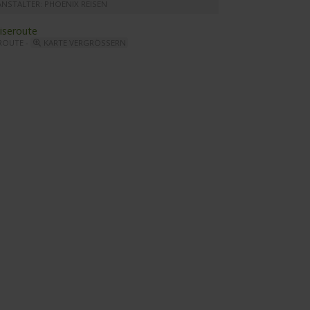
ANSTALTER: PHOENIX REISEN
ROUTE -
KARTE VERGRÖSSERN
tonia - Restaurant