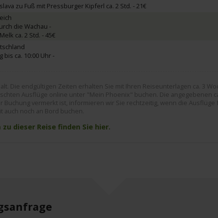
slava zu Fuß mit Pressburger Kipferl ca. 2 Std. - 21€
eich
durch die Wachau -
 Melk ca. 2 Std. - 45€
tschland
 bis ca. 10:00 Uhr -
lt. Die endgültigen Zeiten erhalten Sie mit Ihren Reiseunterlagen ca. 3 W
hten Ausflüge online unter "Mein Phoenix" buchen. Die angegebenen ca. 
 Buchung vermerkt ist, informieren wir Sie rechtzeitig, wenn die Ausflüge 
it auch noch an Bord buchen.
u dieser Reise finden Sie hier.
gsanfrage