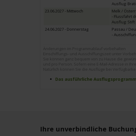
Ausflug: Brati
23.06.2027 - Mittwoch
Melk / Österr
- Flussfahrt 
Ausflug: Stift
24.06.2027 - Donnerstag
Passau / Deu
- Ausschiffung
Änderungen im Programmablauf vorbehalten
Einschiffungs- und Ausschiffungszeit unter Vorbeha
Sie können ganz bequem von zu Hause die gewünsc
und pro Person. Sofern eine E-Mail-Adresse in Ihrer
Natürlich können Sie die Ausflüge bei Verfügbarke
Das ausführliche Ausflugsprogramm z
Ihre unverbindliche Buchun