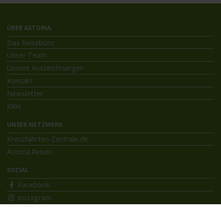
ÜBER ASTORIA
Das Reisebüro
Unser Team
Unsere Auszeichnungen
Kontakt
Newsletter
Jobs
UNSER NETZWERK
Kreuzfahrten-Zentrale.de
Astoria.Reisen
SOCIAL
Facebook
Instagram
INFORMATIONEN