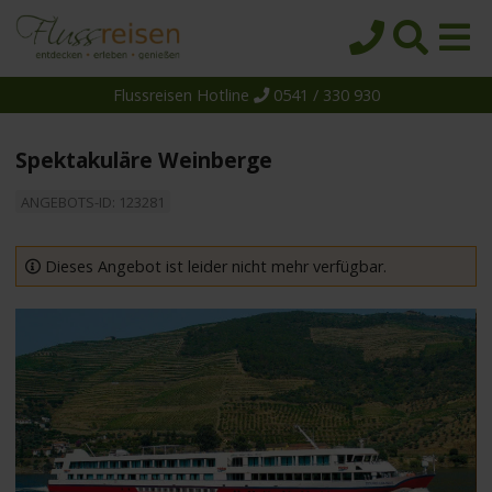
Flussreisen Hotline
0541 / 330 930
Startseite
Top-Angebote
Spektakuläre Weinberge
Reiseziele
ANGEBOTS-ID: 123281
Themen
Reedereien
Dieses Angebot ist leider nicht mehr verfügbar.
Schiffe
Über uns
Wissen
Suche