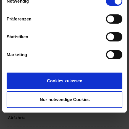
Notwendig
14.30 Uhr
25.06.2025 - Mittwoch
Präferenzen
Regua / Portugal
Statistiken
07.00 Uhr
25.06.2025 - Mittwoch
Porto / Portugal
Marketing
Ausflug: Ausflug in die „Wiege der Nation Portugals“ Guimarães
oder
Ausflug: Besuchen Sie Braga, das moderne und lebendige
religiöse Zentrum des Landes.
14.00 Uhr
Cookies zulassen
26.06.2025 - Donnerstag
Porto / Portugal
Nur notwendige Cookies
Ausschiffung bis 09:00 Uhr.