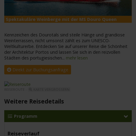
Spektakuläre Weinberge mit der MS Douro Queen
M
Kennzeichen des Dourotals sind steile Hänge und grandiose
Weinterrassen, nicht umsonst zählt es zum UNESCO-
Weltkulturerbe. Entdecken Sie auf unserer Reise die Schönheit
der Architektur Portos und lassen Sie sich in den reizvollen
Städten des portugiesischen
...
mehr lesen
Direkt zur Buchungsanfrage
REISEROUTE -
KARTE VERGRÖSSERN
Weitere Reisedetails
Programm
Reiseverlauf