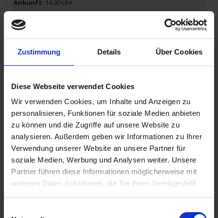
14.00 Uhr
23.06.2025 - Montag
Barca dAlva / Portugal
Ausflug: Tagesausflug in die spanische Universitätsstadt
Zustimmung
Details
Über Cookies
Salamanca mit ihrer eindrucksvollen Kathedrale und der Plaza
Mayor (inklusive Mittagessen).
18.00 Uhr
Diese Webseite verwendet Cookies
23.06.2025 - Montag
Wir verwenden Cookies, um Inhalte und Anzeigen zu
Pocinho / Portugal
personalisieren, Funktionen für soziale Medien anbieten
20.00 Uhr
zu können und die Zugriffe auf unsere Website zu
analysieren. Außerdem geben wir Informationen zu Ihrer
24.06.2025 - Dienstag
Verwendung unserer Website an unsere Partner für
Pocinho / Portugal
soziale Medien, Werbung und Analysen weiter. Unsere
Partner führen diese Informationen möglicherweise mit
07.00 Uhr
weiteren Daten zusammen, die Sie ihnen bereitgestellt
24.06.2025 - Dienstag
haben oder die sie im Rahmen Ihrer Nutzung der Dienste
Regua / Portugal
Ausflugspaket:
Ausflug in das Pilgerstädtchen Lamego mit seiner
gesammelt haben.
Einwilligungsauswahl
beeindruckenden Freitreppe und der gotischen Kathedrale.