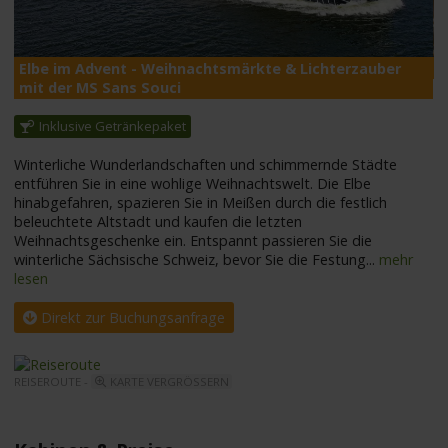
M
Elbe im Advent - Weihnachtsmärkte & Lichterzauber
mit der MS Sans Souci
Inklusive Getränkepaket
Winterliche Wunderlandschaften und schimmernde Städte
entführen Sie in eine wohlige Weihnachtswelt. Die Elbe
hinabgefahren, spazieren Sie in Meißen durch die festlich
beleuchtete Altstadt und kaufen die letzten
Weihnachtsgeschenke ein. Entspannt passieren Sie die
winterliche Sächsische Schweiz, bevor Sie die Festung
...
mehr
lesen
Direkt zur Buchungsanfrage
REISEROUTE -
KARTE VERGRÖSSERN