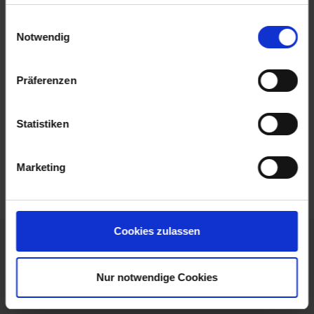
haben oder die sie im Rahmen Ihrer Nutzung der Dienste
MS Sans Souci
gesammelt haben.
Einwilligungsauswahl
Notwendig
Leistungen
Extras buchen
Präferenzen
Reisedokumente
Statistiken
weitere Termine
Mobilität
Marketing
Cookies zulassen
Ihre unverbindliche Buchungsanfrage
Nur notwendige Cookies
Ihre Buchungsanfrage