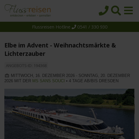
Flussreisen Hotline
0541 / 330 930
Startseite
Top-Angebote
Elbe im Advent - Weihnachtsmärkte &
Reiseziele
Lichterzauber
Themen
ANGEBOTS-ID: 194368
Reedereien
MITTWOCH, 16. DEZEMBER 2026 - SONNTAG, 20. DEZEMBER
2026 MIT DER
MS SANS SOUCI
• 4 TAGE AB/BIS DRESDEN
Schiffe
Über uns
Wissen
Suche