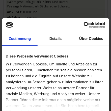
Halbtagesausflug: Park Pillnitz und Bastei
Passage Nationalpark Sächsische Schweiz
08.00 Uhr
12.00 Uhr
19.12.2026 - Samstag
Dresden / Deutschland
Abendausflug: Striezelmarkt Dresden
Zustimmung
Details
Über Cookies
16.00 Uhr
20.12.2026 - Sonntag
Diese Webseite verwendet Cookies
Dresden / Deutschland
- Ausschiffung nach dem Frühstück -
Wir verwenden Cookies, um Inhalte und Anzeigen zu
personalisieren, Funktionen für soziale Medien anbieten
zu können und die Zugriffe auf unsere Website zu
analysieren. Außerdem geben wir Informationen zu Ihrer
Richtpreise für Ausflüge: Geführte Stadtrundgänge ca. € 20bis €
28/ Ausflüge mit Bus und ggf. Eintrittsgeldern ca. € 39bis € 119.
Verwendung unserer Website an unsere Partner für
Alle Zeiten sind Richtzeiten. Programmänderungen, auch durch
soziale Medien, Werbung und Analysen weiter. Unsere
Hoch- und Niedrigwasser, oder Verzögerungen bei
Partner führen diese Informationen möglicherweise mit
Schleusendurchfahrten sind vorbehalten.
Mindestteilnehmerzahl: 60 Personen
weiteren Daten zusammen, die Sie ihnen bereitgestellt