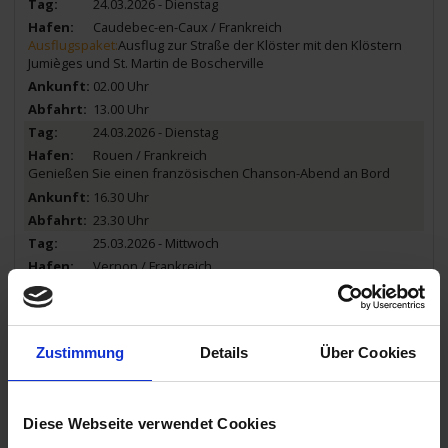
24.03.2026 - Dienstag
Caudebec-en-Caux / Frankreich
Ausflugspaket:
Ausflug zur Straße der Klöster mit den Klöstern
Jumièges und St. Martin de Boscherville
02.00 Uhr
13.00 Uhr
24.03.2026 - Dienstag
Rouen / Frankreich
Genießen Sie einen französischen Chanson-Abend an Bord
16.30 Uhr
23.30 Uhr
25.03.2026 - Mittwoch
Vernon / Frankreich
Ausflug: Giverny mit Monet-Haus
08.00 Uhr
14.00 Uhr
Zustimmung
Details
Über Cookies
25.03.2026 - Mittwoch
Conflans-Sainte-Honorine / Frankreich
20.00 Uhr
Diese Webseite verwendet Cookies
26.03.2026 - Donnerstag