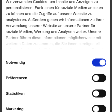
Wir verwenden Cookies, um Inhalte und Anzeigen zu
Conflans-Sainte-Honorine / Frankreich
personalisieren, Funktionen für soziale Medien anbieten
Ausflug: Château Chantilly
zu können und die Zugriffe auf unsere Website zu
analysieren. Außerdem geben wir Informationen zu Ihrer
13.00 Uhr
Verwendung unserer Website an unsere Partner für
26.03.2026 - Donnerstag
soziale Medien, Werbung und Analysen weiter. Unsere
Paris / Frankreich
Ausflug: Cabaret-Show Paris
Partner führen diese Informationen möglicherweise mit
19.30 Uhr
weiteren Daten zusammen, die Sie ihnen bereitgestellt
haben oder die sie im Rahmen Ihrer Nutzung der Dienste
27.03.2026 - Freitag
gesammelt haben.
Einwilligungsauswahl
Paris / Frankreich
Notwendig
Ausflugspaket:
Stadtrundfahrt/-gang Paris
Ausflug: Montmartre
Präferenzen
28.03.2026 - Samstag
Paris / Frankreich
Statistiken
Ausschiffung bis 09:00 Uhr.
Marketing