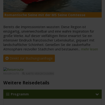
Romantische Seine mit der MS Seine Comtesse
M
Bereits die Impressionisten wussten: Diese Region ist
einzigartig, unverwechselbar und eine wahre Inspiration für
große Werke. Auf dieser vielfältigen Reise erwartet Sie ein
intensiver Eindruck französischer Lebenskultur, gepaart mit
landschaftlicher Schönheit. Genießen Sie die zauberhafte
Atmosphäre reizvoller Städtchen und bestaunen
...
mehr lesen
Direkt zur Buchungsanfrage
REISEROUTE -
KARTE VERGRÖSSERN
Weitere Reisedetails
Programm