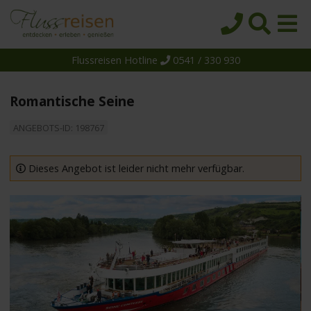
Flussreisen Hotline
0541 / 330 930
Startseite
Top-Angebote
Romantische Seine
Reiseziele
ANGEBOTS-ID: 198767
Themen
Reedereien
Dieses Angebot ist leider nicht mehr verfügbar.
Schiffe
Über uns
Wissen
Suche