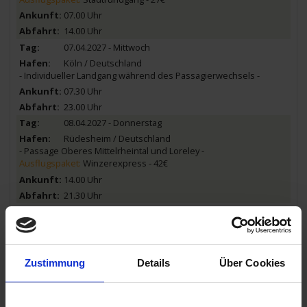
07.00 Uhr
14.00 Uhr
07.04.2027 - Mittwoch
Köln / Deutschland
- Individueller Landgang während des Passagierwechsels -
07.30 Uhr
23.00 Uhr
08.04.2027 - Donnerstag
Rüdesheim / Deutschland
- Passage Oberes Mittelrheintal und Loreley -
Ausflugspaket:
Winzerexpress - 42€
14.00 Uhr
21.30 Uhr
09.04.2027 - Freitag
Speyer / Deutschland
Ausflug: Stadtrundgang - 20€ (ab Germersheim - 48€)
Ausflug: Heidelberg - 68€
Zustimmung
Details
Über Cookies
09.00 Uhr
20.30 Uhr
10.04.2027 - Samstag