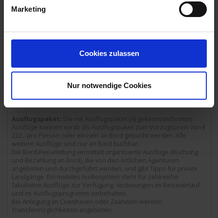
13.04.2027 - Dienstag
Marketing
Mainz / Deutschland
Ausflugspaket:
Stadtrundgang - 20€
16.00 Uhr
21.00 Uhr
Cookies zulassen
14.04.2027 - Mittwoch
Köln / Deutschland
- Ausschiffung bis 09:00 Uhr -
Nur notwendige Cookies
07.00 Uhr
Ausflugspaket:
Die mit Ausflugspaket (A) gekennzeichneten
Ausflüge können vorab als Ausflugspaket zum Vorzugspreis von €
222,- pro Person oder einzeln an Bord gebucht werden. Alle
weitere Ausflüge sind nur an Bord buchbar.
Die Bord-Reiseleitung vermittelt organisierte Ausflüge (Buchung
und Bezahlung an Bord), die von den örtlichen Agenturen
angeboten und durchgeführt werden, und gibt Tipps für private
Landgänge. Ein mobiles Audiosystem steht für zahlreiche
fakultative Ausflüge zur Verfügung. Änderungen im Reiseverlauf
und im Ausflugsprogramm vorbehalten.
Bei Anlegung im Coenhaven oder Zaandam werden
Transfermöglichkeiten angeboten.