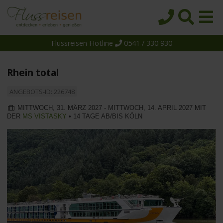
Flussreisen Hotline
0541 / 330 930
Startseite
Top-Angebote
Rhein total
Reiseziele
ANGEBOTS-ID: 226748
Themen
MITTWOCH, 31. MÄRZ 2027 - MITTWOCH, 14. APRIL 2027 MIT
DER
MS VISTASKY
• 14 TAGE AB/BIS KÖLN
Reedereien
Schiffe
Über uns
Wissen
Suche