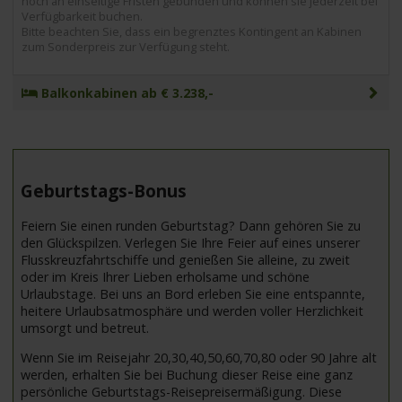
noch an einseitige Fristen gebunden und können sie jederzeit bei
Verfügbarkeit buchen.
Bitte beachten Sie, dass ein begrenztes Kontingent an Kabinen
zum Sonderpreis zur Verfügung steht.
Balkonkabinen ab € 3.238,-
Geburtstags-Bonus
Feiern Sie einen runden Geburtstag? Dann gehören Sie zu
den Glückspilzen. Verlegen Sie Ihre Feier auf eines unserer
Flusskreuzfahrtschiffe und genießen Sie alleine, zu zweit
oder im Kreis Ihrer Lieben erholsame und schöne
Urlaubstage. Bei uns an Bord erleben Sie eine entspannte,
heitere Urlaubsatmosphäre und werden voller Herzlichkeit
umsorgt und betreut.
Wenn Sie im Reisejahr 20,30,40,50,60,70,80 oder 90 Jahre alt
werden, erhalten Sie bei Buchung dieser Reise eine ganz
persönliche Geburtstags-Reisepreisermäßigung. Diese