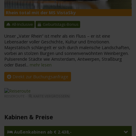
Rhein total mit der MS VistaSky
M
All-Inclusive
Geburtstags-Bonus
Unser „Vater Rhein“ ist mehr als ein Fluss – er ist eine
Lebensader voller Geschichte, Kultur und Emotionen.
Majestätisch schlängelt er sich durch malerische Landschaften,
vorbei an stolzen Burgen und sonnenverwöhnten Weinbergen.
Pulsierende Städte wie Amsterdam, Antwerpen, Straßburg
oder Basel
...
mehr lesen
Direkt zur Buchungsanfrage
REISEROUTE -
KARTE VERGRÖSSERN
Kabinen & Preise
Außenkabinen ab € 2.438,-