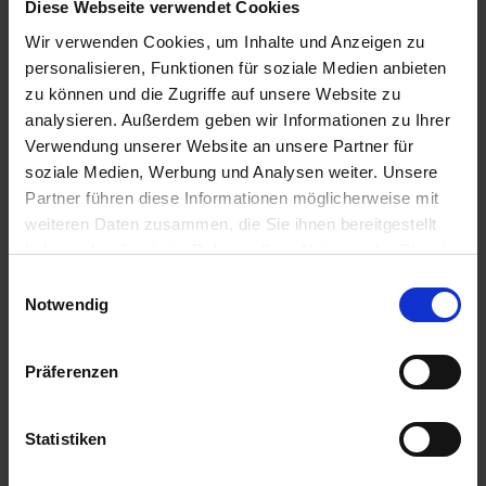
Diese Webseite verwendet Cookies
Straßburg / Frankreich
Ausflugspaket:
Stadtbesichtigung - 56€
Wir verwenden Cookies, um Inhalte und Anzeigen zu
08.00 Uhr
personalisieren, Funktionen für soziale Medien anbieten
14.00 Uhr
zu können und die Zugriffe auf unsere Website zu
11.04.2027 - Sonntag
analysieren. Außerdem geben wir Informationen zu Ihrer
Basel / Schweiz
Verwendung unserer Website an unsere Partner für
Ausflug: Kleine Schweiz-Rundreise - 130€
soziale Medien, Werbung und Analysen weiter. Unsere
08.00 Uhr
Partner führen diese Informationen möglicherweise mit
18.00 Uhr
weiteren Daten zusammen, die Sie ihnen bereitgestellt
12.04.2027 - Montag
haben oder die sie im Rahmen Ihrer Nutzung der Dienste
Breisach / Deutschland
Ausflug: Colmar - 57€
gesammelt haben.
Einwilligungsauswahl
01.00 Uhr
Notwendig
13.00 Uhr
13.04.2027 - Dienstag
Präferenzen
Worms / Deutschland
Ausflug: Dombesichtigung - 28€
Ausflug: Kostümrundfahrt - 45€
07.00 Uhr
Statistiken
13.00 Uhr