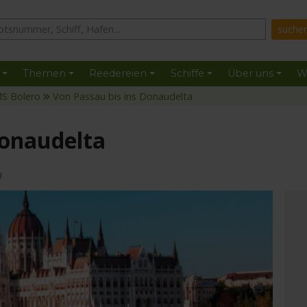
Themen
Reedereien
Schiffe
Über uns
W
S Bolero
Von Passau bis ins Donaudelta
Donaudelta
U