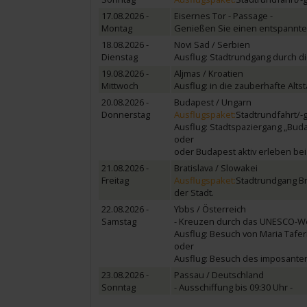
17.08.2026 -
Eisernes Tor - Passage -
Montag
Genießen Sie einen entspannten
18.08.2026 -
Novi Sad / Serbien
Dienstag
Ausflug: Stadtrundgang durch di
19.08.2026 -
Aljmas / Kroatien
Mittwoch
Ausflug: in die zauberhafte Alts
20.08.2026 -
Budapest / Ungarn
Donnerstag
Ausflugspaket:
Stadtrundfahrt/-
Ausflug: Stadtspaziergang „Bud
oder
oder Budapest aktiv erleben bei 
21.08.2026 -
Bratislava / Slowakei
Freitag
Ausflugspaket:
Stadtrundgang Bra
der Stadt.
22.08.2026 -
Ybbs / Österreich
Samstag
- Kreuzen durch das UNESCO-We
Ausflug: Besuch von Maria Tafer
oder
Ausflug: Besuch des imposant
23.08.2026 -
Passau / Deutschland
Sonntag
- Ausschiffung bis 09:30 Uhr -