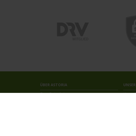
ÜBER ASTORIA
UNSER
Das Reisebüro
Kreuzf
Unser Team
Astori
Unsere Auszeichnungen
Kontakt
Newsletter
Jobs