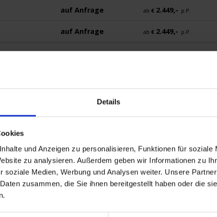
auf Anfrage
2.449,-
ab
€
p.P.
auf Anfrage
2.449,-
ab
€
p.P.
Details
edokumente
Mobilität
Cookies
nhalte und Anzeigen zu personalisieren, Funktionen für soziale
Website zu analysieren. Außerdem geben wir Informationen zu I
r soziale Medien, Werbung und Analysen weiter. Unsere Partner
 Daten zusammen, die Sie ihnen bereitgestellt haben oder die s
 Uhr -
n.
gang durch die traditionsreiche Donaumetropole Wien mit Stephansdom, H