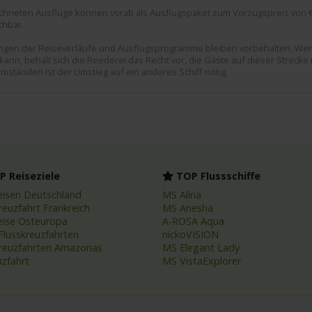
hneten Ausflüge können vorab als Ausflugspaket zum Vorzugspreis von € 
chbar.
rungen der Reiseverläufe und Ausflugsprogramme bleiben vorbehalten. We
ann, behält sich die Reederei das Recht vor, die Gäste auf dieser Strecke
mständen ist der Umstieg auf ein anderes Schiff nötig.
 Reiseziele
TOP Flussschiffe
eisen Deutschland
MS Alina
reuzfahrt Frankreich
MS Anesha
eise Osteuropa
A-ROSA Aqua
Flusskreuzfahrten
nickoVISION
kreuzfahrten Amazonas
MS Elegant Lady
uzfahrt
MS VistaExplorer