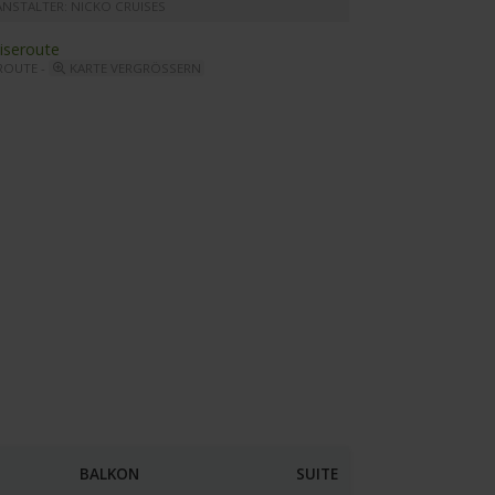
ANSTALTER: NICKO CRUISES
ROUTE -
KARTE VERGRÖSSERN
lero - Restaurant
BALKON
SUITE