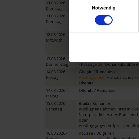
Einwilligungsauswahl
11.08.2026 -
Solt / Ungarn
Notwendig
Dienstag
Ausflug: Puszta mit traditionelle
11.08.2026 -
Mohács / Ungarn
Dienstag
oder
Ausflug: in das mediterrane Pec
12.08.2026 -
Belgrad / Serbien
Mittwoch
Ausflugspaket:
Stadtrundfahrt/-
- Zeit für eigene Entdeckungen -
Ausflug: Abendausflug Belgrad 
13.08.2026 -
Eisernes Tor - Passage -
Donnerstag
- Passage der Donaukatarakte m
14.08.2026 -
Giurgiu / Rumänien
Freitag
Ausflugspaket:
Französisches Fla
Oltenita)
14.08.2026 -
Oltenita / Rumänien
Freitag
15.08.2026 -
Braila / Rumänien
Samstag
Ausflug: Im Rahmen Ihres Inklus
Naturparadieses des Rumänisch
oder
Ausflug: gegen Aufpreis, Ausflug
16.08.2026 -
Rousse / Bulgarien
Sonntag
Ausflugspaket:
Stadtrundfahrt/-