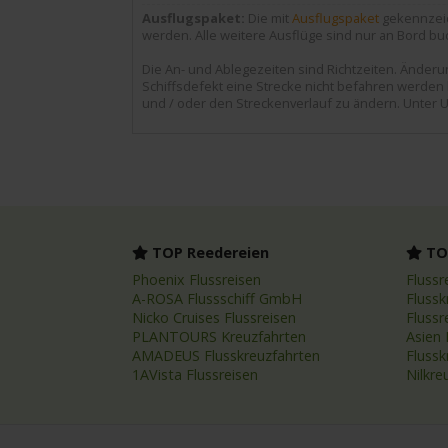
Ausflugspaket:
Die mit
Ausflugspaket
gekennzeic
werden. Alle weitere Ausflüge sind nur an Bord bu
Die An- und Ablegezeiten sind Richtzeiten. Ände
Schiffsdefekt eine Strecke nicht befahren werden k
und / oder den Streckenverlauf zu ändern. Unter U
TOP Reedereien
TOP
Phoenix Flussreisen
Flussr
A-ROSA Flussschiff GmbH
Flussk
Nicko Cruises Flussreisen
Flussr
PLANTOURS Kreuzfahrten
Asien 
AMADEUS Flusskreuzfahrten
Fluss
1AVista Flussreisen
Nilkre