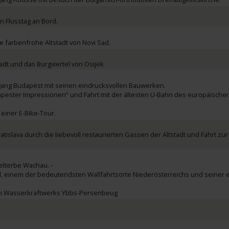
 Flusstag an Bord.
e farbenfrohe Altstadt von Novi Sad.
tadt und das Burgviertel von Osijek
gang Budapest mit seinen eindrucksvollen Bauwerken.
apester Impressionen“ und Fahrt mit der ältesten U-Bahn des europäische
einer E-Bike-Tour.
tislava durch die liebevoll restaurierten Gassen der Altstadt und Fahrt z
lterbe Wachau. -
l, einem der bedeutendsten Wallfahrtsorte Niederösterreichs und seiner e
en Wasserkraftwerks Ybbs-Persenbeug