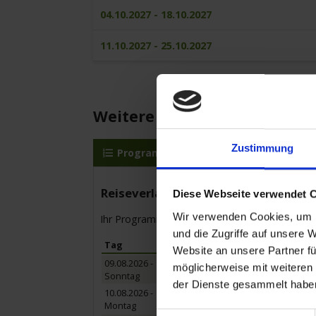
04.10.2027 - 18.10.2027
11.10.2027 - 25.10.2027
Weitere Reisedetails
Zustimmung
Programm
MS Bolero
Reis
Reiseverlauf
Diese Webseite verwendet 
Wir verwenden Cookies, um I
Ihr Programm für die Kreuzfahrt vom bis zum
und die Zugriffe auf unsere 
Tag
Hafen
Website an unsere Partner fü
09.08.2026 -
Passau / Deutschland
möglicherweise mit weiteren
Sonntag
- Einschiffung 16:00 Uhr bis 17:00
der Dienste gesammelt habe
10.08.2026 -
Wien / Österreich
Montag
Ausflugspaket:
Stadtrundfahrt/-