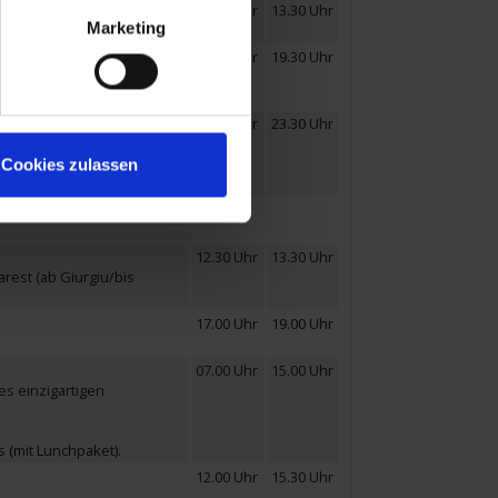
13.00 Uhr
13.30 Uhr
Marketing
19.00 Uhr
19.30 Uhr
11.00 Uhr
23.30 Uhr
Cookies zulassen
12.30 Uhr
13.30 Uhr
rest (ab Giurgiu/bis
17.00 Uhr
19.00 Uhr
07.00 Uhr
15.00 Uhr
es einzigartigen
 (mit Lunchpaket).
12.00 Uhr
15.30 Uhr