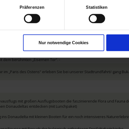
Präferenzen
Statistiken
r Reitvorführung (ab Solt/bis Mohacs)
s, eine der schönsten Städte Ungarns (ab Solt/bis Mohacs)
gang Belgrad mit Besuch der Festung Kalemegdan.
Nur notwendige Cookies
mit temperamentvoller Folkloredarbietung
it dem berühmten „Eisernen Tor“. -
ir im „Paris des Ostens“ erleben Sie bei unserer Stadtrundfahrt/-gang Buka
ivausflugs mit großen Ausflugsbooten die faszinierende Flora und Fauna d
en Donaudeltas entdecken (mit Lunchpaket)
 ins Donaudelta mit kleinen Booten für ein noch intensiveres Naturerlebnis
gang Rousse mit Besuch der bulgarisch-orthodoxen Dreifaltigkeitskirche.