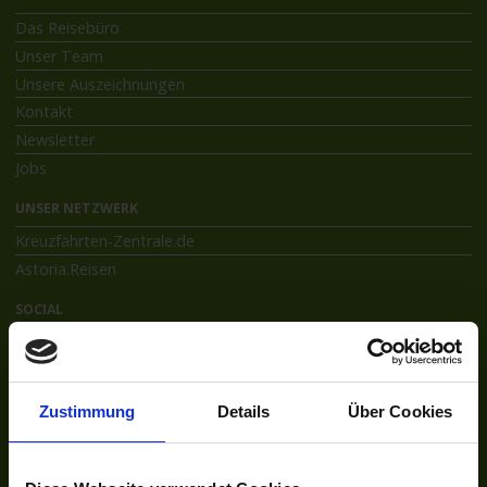
Das Reisebüro
Unser Team
Unsere Auszeichnungen
Kontakt
Newsletter
Jobs
UNSER NETZWERK
Kreuzfahrten-Zentrale.de
Astoria.Reisen
SOCIAL
Facebook
Instagram
INFORMATIONEN
Zustimmung
Details
Über Cookies
Bildnachweise
Impressum