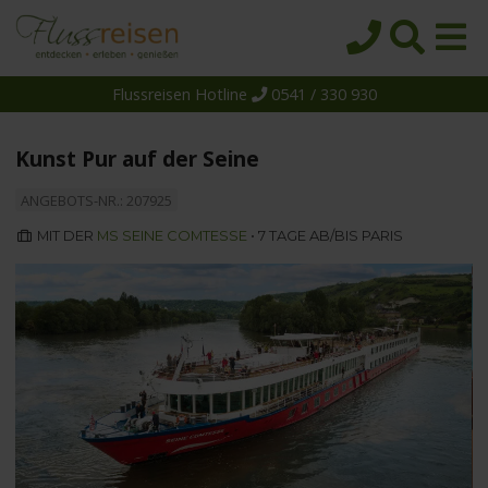
Flussreisen Hotline
0541 / 330 930
Startseite
Top-Angebote
Kunst Pur auf der Seine
Reiseziele
ANGEBOTS-NR.: 207925
Themen
MIT DER
MS SEINE COMTESSE
• 7 TAGE AB/BIS PARIS
Reedereien
Schiffe
Über uns
Wissen
Suche