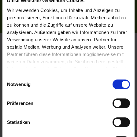
Diese Webseite verwendet Cookies
AGB
Wir verwenden Cookies, um Inhalte und Anzeigen zu
Datenschutzerklärung
personalisieren, Funktionen für soziale Medien anbieten
Reiseversicherung
zu können und die Zugriffe auf unsere Website zu
analysieren. Außerdem geben wir Informationen zu Ihrer
Verwendung unserer Website an unsere Partner für
Flussreisen.de
© 2026
soziale Medien, Werbung und Analysen weiter. Unsere
Partner führen diese Informationen möglicherweise mit
weiteren Daten zusammen, die Sie ihnen bereitgestellt
haben oder die sie im Rahmen Ihrer Nutzung der Dienste
gesammelt haben.
Einwilligungsauswahl
Notwendig
Präferenzen
Statistiken