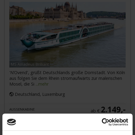
MS Amadeus Brilliant
'N’Ovend', grüßt Deutschlands große Domstadt. Von Köln
aus folgen Sie dem Rhein stromaufwärts zur malerischen
Mosel, die Si
...mehr
Deutschland, Luxemburg
2.149,-
AUSSENKABINE
ab €
Zum Angebot