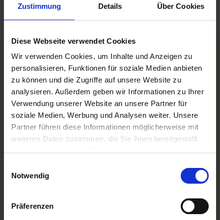
Zustimmung
Details
Über Cookies
Keine weiteren Ergebnisse vorhanden.
Nach oben
Diese Webseite verwendet Cookies
Wir verwenden Cookies, um Inhalte und Anzeigen zu
TOP Reedereien
personalisieren, Funktionen für soziale Medien anbieten
Phoenix Flussreisen
zu können und die Zugriffe auf unsere Website zu
A-ROSA Flussschiff GmbH
analysieren. Außerdem geben wir Informationen zu Ihrer
Nicko Cruises Flussreisen
Verwendung unserer Website an unsere Partner für
PLANTOURS Kreuzfahrten
AMADEUS Flusskreuzfahrten
soziale Medien, Werbung und Analysen weiter. Unsere
1AVista Flussreisen
Partner führen diese Informationen möglicherweise mit
weiteren Daten zusammen, die Sie ihnen bereitgestellt
TOP Reiseziele
haben oder die sie im Rahmen Ihrer Nutzung der Dienste
Flussreisen Deutschland
gesammelt haben.
Flusskreuzfahrt Frankreich
Einwilligungsauswahl
Flussreise Osteuropa
Notwendig
Asien Flusskreuzfahrten
Flusskreuzfahrten Amazonas
Nilkreuzfahrt
Präferenzen
TOP Flussschiffe