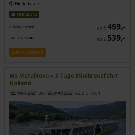
Niederlande
All-Inclusive
459,-
AUSSENKABINE
ab €
539,-
BALKONKABINE
ab €
Zum Angebot
MS VistaNova » 3 Tage Minikreuzfahrt
Holland
22. MÄR 2027
BIS
25. MÄR 2027
AB/BIS KÖLN