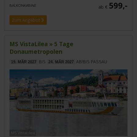
599,-
BALKONKABINE
ab €
Zum Angebot
MS VistaLilea » 5 Tage
Donaumetropolen
19. MÄR 2027
BIS
24. MÄR 2027
AB/BIS PASSAU
MS VistaLilea