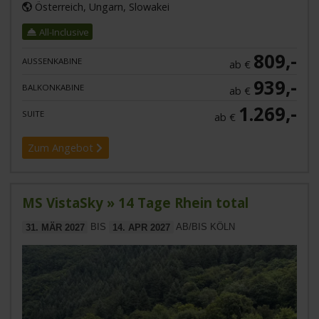
Österreich, Ungarn, Slowakei
All-Inclusive
809,-
AUSSENKABINE
ab €
939,-
BALKONKABINE
ab €
1.269,-
SUITE
ab €
Zum Angebot
MS VistaSky » 14 Tage Rhein total
31. MÄR 2027
BIS
14. APR 2027
AB/BIS KÖLN