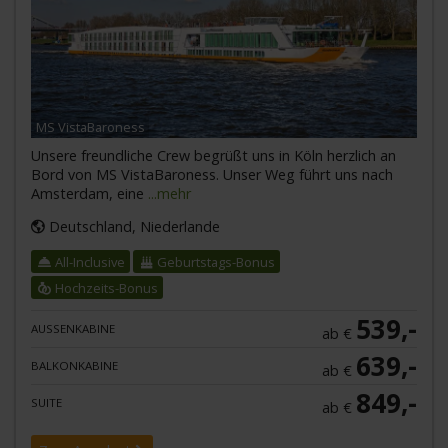
MS VistaBaroness
Unsere freundliche Crew begrüßt uns in Köln herzlich an
Bord von MS VistaBaroness. Unser Weg führt uns nach
Amsterdam, eine
...mehr
Deutschland, Niederlande
All-Inclusive
Geburtstags-Bonus
Hochzeits-Bonus
539,-
AUSSENKABINE
ab €
639,-
BALKONKABINE
ab €
849,-
SUITE
ab €