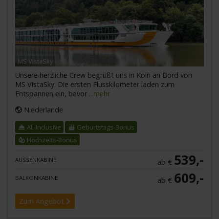
MS VistaSky
Unsere herzliche Crew begrüßt uns in Köln an Bord von
MS VistaSky. Die ersten Flusskilometer laden zum
Entspannen ein, bevor
...mehr
Niederlande
All-Inclusive
Geburtstags-Bonus
Hochzeits-Bonus
539,-
AUSSENKABINE
ab €
609,-
BALKONKABINE
ab €
Zum Angebot