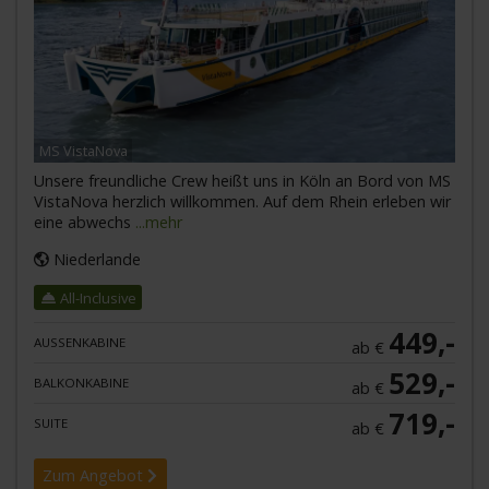
MS VistaNova
Unsere freundliche Crew heißt uns in Köln an Bord von MS
VistaNova herzlich willkommen. Auf dem Rhein erleben wir
eine abwechs
...mehr
Niederlande
All-Inclusive
449,-
AUSSENKABINE
ab €
529,-
BALKONKABINE
ab €
719,-
SUITE
ab €
Zum Angebot