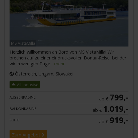
MS VistaMilla
Herzlich willkommen an Bord von MS VistaMilla! Wir
brechen auf zu einer eindrucksvollen Donau-Reise, bei der
wir in wenigen Tage
...mehr
Österreich, Ungarn, Slowakei
All-Inclusive
799,-
AUSSENKABINE
ab €
1.019,-
BALKONKABINE
ab €
919,-
SUITE
ab €
Zum Angebot