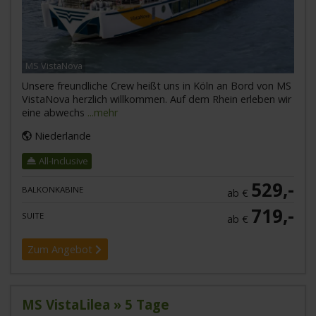
MS VistaNova
Unsere freundliche Crew heißt uns in Köln an Bord von MS
VistaNova herzlich willkommen. Auf dem Rhein erleben wir
eine abwechs
...mehr
Niederlande
All-Inclusive
529,-
BALKONKABINE
ab €
719,-
SUITE
ab €
Zum Angebot
MS VistaLilea » 5 Tage