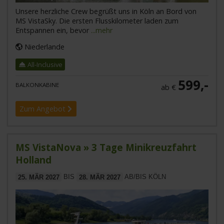
Unsere herzliche Crew begrüßt uns in Köln an Bord von
MS VistaSky. Die ersten Flusskilometer laden zum
Entspannen ein, bevor
...mehr
Niederlande
All-Inclusive
599,-
BALKONKABINE
ab €
Zum Angebot
MS VistaNova » 3 Tage Minikreuzfahrt
Holland
25. MÄR 2027
BIS
28. MÄR 2027
AB/BIS KÖLN