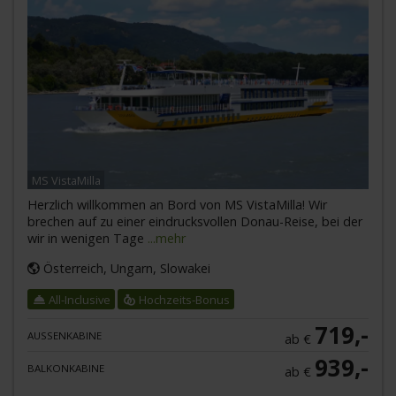
MS VistaMilla
Herzlich willkommen an Bord von MS VistaMilla! Wir
brechen auf zu einer eindrucksvollen Donau-Reise, bei der
wir in wenigen Tage
...mehr
Österreich, Ungarn, Slowakei
All-Inclusive
Hochzeits-Bonus
719,-
AUSSENKABINE
ab €
939,-
BALKONKABINE
ab €