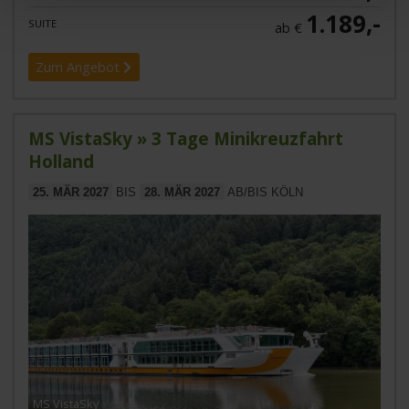
1.189,-
SUITE
ab €
Zum Angebot
MS VistaSky » 3 Tage Minikreuzfahrt
Holland
25. MÄR 2027
BIS
28. MÄR 2027
AB/BIS KÖLN
MS VistaSky