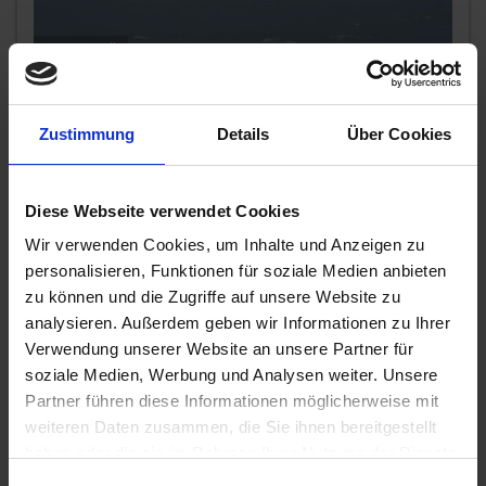
MS VistaMilla
Herzlich willkommen an Bord von MS VistaMilla! Wir
brechen auf zu einer eindrucksvollen Donau-Reise, bei der
wir in wenigen Tage
...mehr
Zustimmung
Details
Über Cookies
Österreich, Ungarn, Slowakei
All-Inclusive
Hochzeits-Bonus
Diese Webseite verwendet Cookies
719,-
AUSSENKABINE
ab €
Wir verwenden Cookies, um Inhalte und Anzeigen zu
939,-
personalisieren, Funktionen für soziale Medien anbieten
BALKONKABINE
ab €
zu können und die Zugriffe auf unsere Website zu
analysieren. Außerdem geben wir Informationen zu Ihrer
Zum Angebot
Verwendung unserer Website an unsere Partner für
soziale Medien, Werbung und Analysen weiter. Unsere
Partner führen diese Informationen möglicherweise mit
MS VistaDiamond » 5 Tage
weiteren Daten zusammen, die Sie ihnen bereitgestellt
Donaumetropolen
haben oder die sie im Rahmen Ihrer Nutzung der Dienste
24. MÄR 2027
BIS
29. MÄR 2027
AB/BIS PASSAU
gesammelt haben.