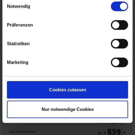
Einwilligungsauswahl
Notwendig
Präferenzen
Statistiken
Marketing
MS VistaDiamond
In Passau heißt uns unsere Crew an Bord von MS
VistaDiamond zu unserer Donaureise willkommen. Ruhig
gleiten wir durch die eindr
...mehr
Cookies zulassen
Österreich, Ungarn, Slowakei
All-Inclusive
Geburtstags-Bonus
Nur notwendige Cookies
729,-
AUSSENKABINE
ab €
859,-
BALKONKABINE
ab €