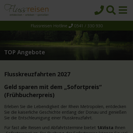
Flussreisen Hotline
0541 / 330 930
Startseite
Top-Angebote
Reiseziele
TOP Angebote
Themen
Reedereien
Flusskreuzfahrten 2027
Schiffe
Geld sparen mit dem „Sofortpreis“
(Frühbucherpreis)
Über uns
Wissen
Erleben Sie die Lebendigkeit der Rhein Metropolen, entdecken
Sie die kaiserliche Geschichte entlang der Donau und genießen
Suche
Sie die Entschleunigung einer Flusskreuzfahrt.
Für fast alle Reisen und Abfahrtstermine bietet
1AVista
Ihnen