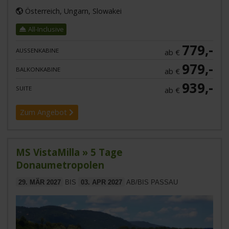
Österreich, Ungarn, Slowakei
All-Inclusive
779,-
AUSSENKABINE
ab €
979,-
BALKONKABINE
ab €
939,-
SUITE
ab €
Zum Angebot
MS VistaMilla » 5 Tage
Donaumetropolen
29. MÄR 2027
BIS
03. APR 2027
AB/BIS PASSAU