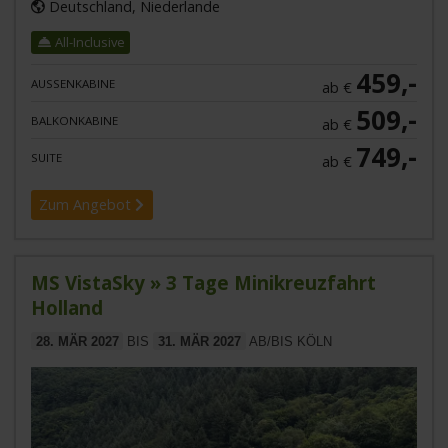
Deutschland, Niederlande
All-Inclusive
459,-
AUSSENKABINE
ab €
509,-
BALKONKABINE
ab €
749,-
SUITE
ab €
Zum Angebot
MS VistaSky » 3 Tage Minikreuzfahrt
Holland
28. MÄR 2027
BIS
31. MÄR 2027
AB/BIS KÖLN