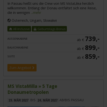
In Passau heißt uns die Crew von MS VistaLilea herzlich
willkommen. Entlang der Donau entfaltet sich eine Reise,
die in wenigen
...mehr
Österreich, Ungarn, Slowakei
All-Inclusive
Geburtstags-Bonus
739,-
AUSSENKABINE
ab €
899,-
BALKONKABINE
ab €
859,-
SUITE
ab €
Zum Angebot
MS VistaMilla » 5 Tage
Donaumetropolen
19. MÄR 2027
BIS
24. MÄR 2027
AB/BIS PASSAU