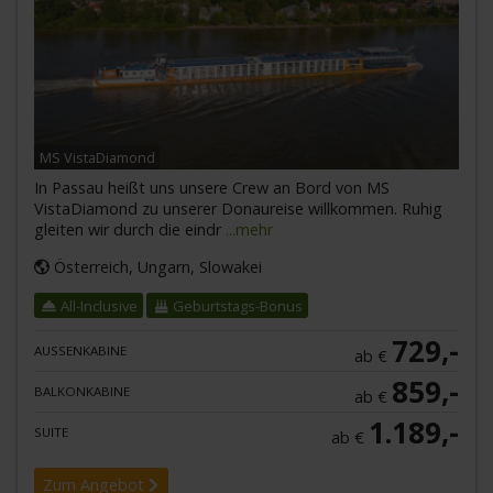
MS VistaDiamond
In Passau heißt uns unsere Crew an Bord von MS
VistaDiamond zu unserer Donaureise willkommen. Ruhig
gleiten wir durch die eindr
...mehr
Österreich, Ungarn, Slowakei
All-Inclusive
Geburtstags-Bonus
729,-
AUSSENKABINE
ab €
859,-
BALKONKABINE
ab €
1.189,-
SUITE
ab €
Zum Angebot