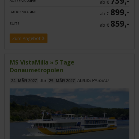
739,-
AUSSENKABINE
ab €
899,-
BALKONKABINE
ab €
859,-
SUITE
ab €
Zum Angebot
MS VistaMilla » 5 Tage
Donaumetropolen
24. MÄR 2027
BIS
29. MÄR 2027
AB/BIS PASSAU