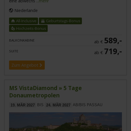
eine abwechs
...mehr
Niederlande
All-Inclusive
Geburtstags-Bonus
Hochzeits-Bonus
589,-
BALKONKABINE
ab €
719,-
SUITE
ab €
Zum Angebot
MS VistaDiamond » 5 Tage
Donaumetropolen
19. MÄR 2027
BIS
24. MÄR 2027
AB/BIS PASSAU