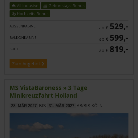
All-Inclusive
Geburtstags-Bonus
Hochzeits-Bonus
529,-
AUSSENKABINE
ab €
599,-
BALKONKABINE
ab €
819,-
SUITE
ab €
Zum Angebot
MS VistaBaroness » 3 Tage
Minikreuzfahrt Holland
28. MÄR 2027
BIS
31. MÄR 2027
AB/BIS KÖLN