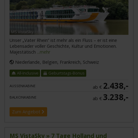
MS VistaSky
Unser „Vater Rhein“ ist mehr als ein Fluss – er ist eine
Lebensader voller Geschichte, Kultur und Emotionen.
Majestätisch
...mehr
Niederlande, Belgien, Frankreich, Schweiz
All-Inclusive
Geburtstags-Bonus
2.438,-
AUSSENKABINE
ab €
3.238,-
BALKONKABINE
ab €
Zum Angebot
MS VistaSky » 7 Tage Holland und