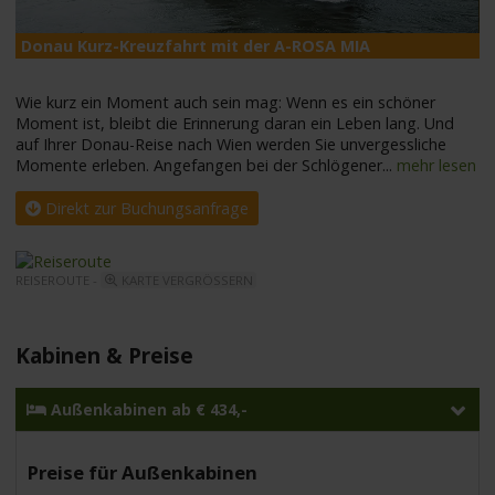
Donau Kurz-Kreuzfahrt mit der A-ROSA MIA
A
Wie kurz ein Moment auch sein mag: Wenn es ein schöner
Moment ist, bleibt die Erinnerung daran ein Leben lang. Und
auf Ihrer Donau-Reise nach Wien werden Sie unvergessliche
Momente erleben. Angefangen bei der Schlögener
...
mehr lesen
Direkt zur Buchungsanfrage
REISEROUTE -
KARTE VERGRÖSSERN
Kabinen & Preise
Außenkabinen ab € 434,-
Preise für Außenkabinen