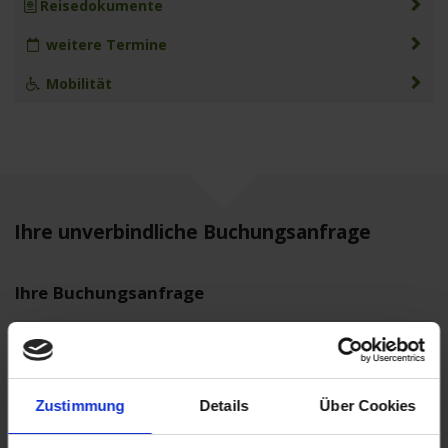
Reisedokumente
weitere Termine
Mobilität
Ihre unverbindliche Buchungsanfrage
Ihre Buchungsanfrage
DATUM
09.11.2026 - 13.11.2026 (4 Tage)
SCHIFF
A-ROSA MIA
ROUTE
Passau nach Passau
Zustimmung
Details
Über Cookies
ANGEBOT
177599-2443326