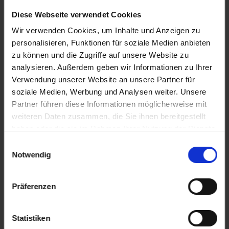
Personen
Diese Webseite verwendet Cookies
Wir verwenden Cookies, um Inhalte und Anzeigen zu
KABINE
personalisieren, Funktionen für soziale Medien anbieten
Kabine wählen
zu können und die Zugriffe auf unsere Website zu
analysieren. Außerdem geben wir Informationen zu Ihrer
ANZAHL ERWACHSENE
Verwendung unserer Website an unsere Partner für
2 Erwachsene
soziale Medien, Werbung und Analysen weiter. Unsere
Partner führen diese Informationen möglicherweise mit
ANZAHL MITREISENDER KINDER
weiteren Daten zusammen, die Sie ihnen bereitgestellt
Keine Kinder
haben oder die sie im Rahmen Ihrer Nutzung der Dienste
gesammelt haben.
Einwilligungsauswahl
An- und Abreise
Notwendig
AN- & ABREISE PER BAHN
Präferenzen
Bitte wählen / keine An- bzw. Abreise per Bahn
EXTRAS
Statistiken
Bitte wählen / keine An- bzw. Abreise Extras