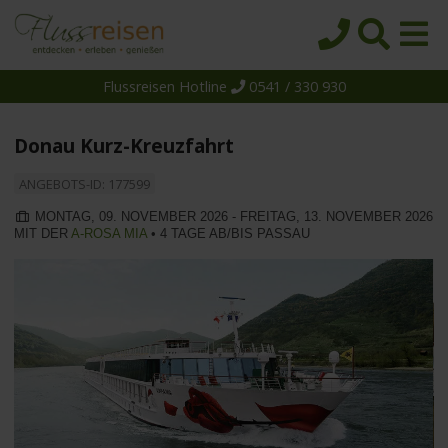
Flussreisen Hotline
0541 / 330 930
Startseite
Top-Angebote
Donau Kurz-Kreuzfahrt
Reiseziele
ANGEBOTS-ID: 177599
Themen
MONTAG, 09. NOVEMBER 2026 - FREITAG, 13. NOVEMBER 2026
MIT DER
A-ROSA MIA
• 4 TAGE AB/BIS PASSAU
Reedereien
Schiffe
Über uns
Wissen
Suche