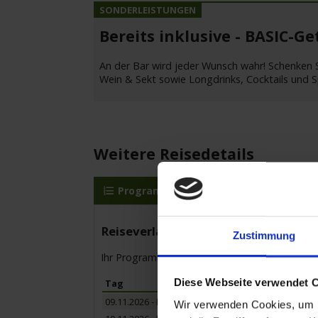
Bereits inklusive - BASIC-G
An der Bar wird jeder Wunsch wahr! Schenken S
Wein & Sekt sowie Longdrinks, Cocktails und 
Weitere Reisedetails
Programm
A-ROSA MIA
Le
Reiseverlauf
Zustimmung
Ihr Programm für die Kreuzfahrt vom 09.11.20
Diese Webseite verwendet 
Tag
09.11.2026 - Montag
Wir verwenden Cookies, um I