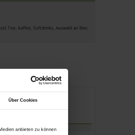
st Tee, Kaffee, Softdrinks, Auswahl an Bier,
itere Termine
Mobilität
Über Cookies
kunft
Abfahrt
16.00 Uhr
 Medien anbieten zu können