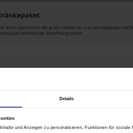
etränkepaket
ie Ihrem Geschmack die große Vielfalt ein. Das Getränkepaket umfas
Spirituosen während der Baröffnungszeiten.
istungen
Extras buchen
Reisedokumente
we
Details
26 bis zum 13.11.2026
Cookies
Hafen
An
Passau / Deutschland
nhalte und Anzeigen zu personalisieren, Funktionen für soziale