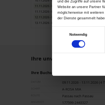
10.11.2026 - Dienstag
und die Zugriffe auf unsere 
11.11.2026 - Mittwoch
Website an unsere Partner fü
11.11.2026 - Mittwoch
möglicherweise mit weiteren
12.11.2026 - Donnerstag
der Dienste gesammelt habe
13.11.2026 - Freitag
Einwilligungsauswahl
Notwendig
Ihre unverbindliche Buchun
Ihre Buchungsanfrage
DATUM
09.11.2026 - 13.11.2026 (4 
SCHIFF
A-ROSA MIA
ROUTE
Passau nach Passau
ANGEBOT
177599-2443327