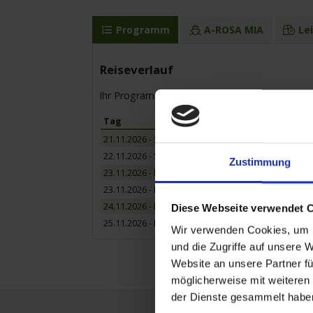
Programm
A-ROSA MIA
Le
Reiseverlauf
Ihr Programm für die Kreuzfahrt vom 21.11.20
Tag
21.11.2026 - Samstag
22.11.2026 - Sonntag
Zustimmung
23.11.2026 - Montag
23.11.2026 - Montag
24.11.2026 - Dienstag
Diese Webseite verwendet 
25.11.2026 - Mittwoch
Wir verwenden Cookies, um I
und die Zugriffe auf unsere 
Website an unsere Partner fü
möglicherweise mit weiteren
der Dienste gesammelt habe