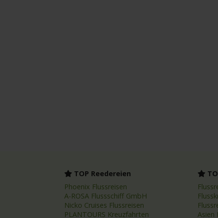
TOP Reedereien
TOP
Phoenix Flussreisen
Flussr
A-ROSA Flussschiff GmbH
Flussk
Nicko Cruises Flussreisen
Flussr
PLANTOURS Kreuzfahrten
Asien 