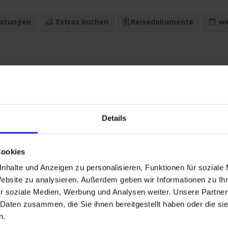
istungen
Extras buchen
Reisedokumente
we
26 bis zum 25.11.2026
Hafen
Ank
Passau / Deutschland
Wien / Österreich
14.0
Details
Dürnstein / Österreich
07.0
Melk / Österreich
15.0
Linz / Österreich
07.0
Cookies
Passau / Deutschland
07.0
nhalte und Anzeigen zu personalisieren, Funktionen für soziale
Website zu analysieren. Außerdem geben wir Informationen zu I
r soziale Medien, Werbung und Analysen weiter. Unsere Partner
 Daten zusammen, die Sie ihnen bereitgestellt haben oder die s
n.