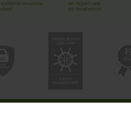
kreuzfahrten Amazonas
MS Elegant Lady
uzfahrt
MS VistaExplorer
 NETZWERK
SOCIAL
ahrten-Zentrale.de
Facebook
a.Reisen
Instagram