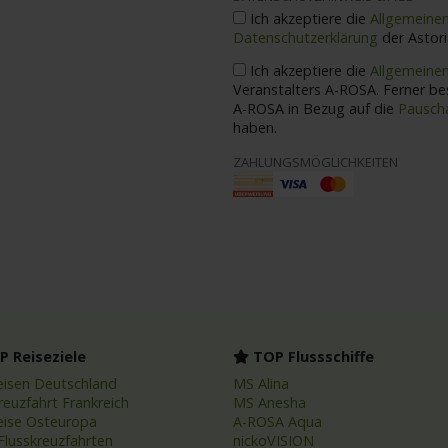
Ich akzeptiere die
Allgemeine
Datenschutzerklärung
der Astor
Ich akzeptiere die
Allgemeine
Veranstalters A-ROSA. Ferner bestätige ich die Bedingungen des Veranstalters
A-ROSA in Bezug auf die
Pauscha
haben.
ZAHLUNGSMÖGLICHKEITEN
 Reiseziele
TOP Flussschiffe
eisen Deutschland
MS Alina
reuzfahrt Frankreich
MS Anesha
eise Osteuropa
A-ROSA Aqua
Flusskreuzfahrten
nickoVISION