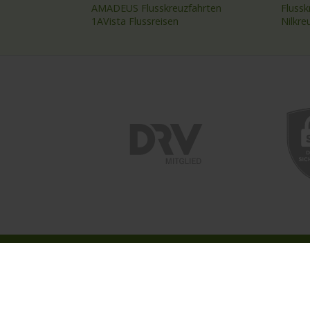
AMADEUS Flusskreuzfahrten
Fluss
1AVista Flussreisen
Nilkre
ÜBER ASTORIA
UNSER
Das Reisebüro
Kreuzf
Unser Team
Astori