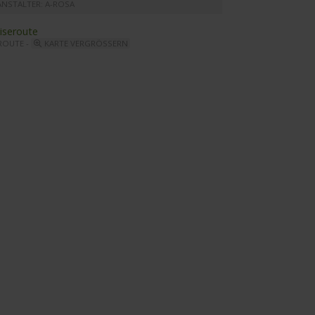
ANSTALTER: A-ROSA
ROUTE -
KARTE VERGRÖSSERN
A MIA - Sonnendeck