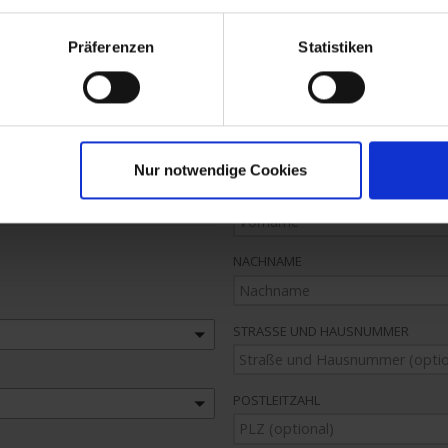
gsanfrage
Präferenzen
Statistiken
Ihre Kontaktdaten
Tage)
ANREDE
Herr
Frau
Nur notwendige Cookies
VORNAME
NACHNAME
STRASSE UND HAUSNUMMER
POSTLEITZAHL