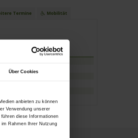
itere Termine
Mobilität
unft
Abfahrt
16.00 Uhr
0 Uhr
23.59 Uhr
Über Cookies
0 Uhr
12.00 Uhr
0 Uhr
21.00 Uhr
0 Uhr
19.30 Uhr
0 Uhr
 Medien anbieten zu können
hrer Verwendung unserer
 führen diese Informationen
ie im Rahmen Ihrer Nutzung