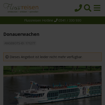
Flussreisen Hotline
0541 / 330 930
Startseite
Top-Angebote
Donauerwachen
Reiseziele
ANGEBOTS-ID: 171277
Themen
Reedereien
Dieses Angebot ist leider nicht mehr verfügbar.
Schiffe
Über uns
Wissen
Suche