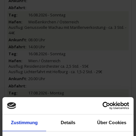
16.08.2026 - Sonntag
Weißenkirchen / Österreich
Ausflug: Genussvolle Wachau mit Marillenverkostung - ca. 3 Std. -
44€
08.00 Uhr
14.00 Uhr
16.08.2026 - Sonntag
Wien / Österreich
Ausflug: Residenzorchester ca. 2,5 Std. - 55€
Ausflug: Lichterfahrt mit Hofburg - ca. 1,5-2 Std. - 29€
20.00 Uhr
17.08.2026 - Montag
Wien / Österreich
Ausflug: Stadtrundfahrt mit Altstadtspaziergang - ca. 3,5 Std. - 32€
Ausflug: Schloss Schönbrunn - ca. 3,5 Std. - 58€
Ausflug: Prater und Heuriger - ca. 3,5 Std. - 69€
Zustimmung
Details
Über Cookies
19.00 Uhr