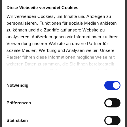
18.08.2026 - Dienstag
Diese Webseite verwendet Cookies
Esztergom / Ungarn
Ausflug: Donauknie - ca. 4-4,5 Std. - 41€
Wir verwenden Cookies, um Inhalte und Anzeigen zu
08.30 Uhr
personalisieren, Funktionen für soziale Medien anbieten
09.00 Uhr
zu können und die Zugriffe auf unsere Website zu
18.08.2026 - Dienstag
analysieren. Außerdem geben wir Informationen zu Ihrer
Budapest / Ungarn
Verwendung unserer Website an unsere Partner für
Ausflug: Budapest - ca. 3,5 Std. - 31€
Ausflug: Budapest bei Nacht mit Folklore - ca. 3,5 Std. mit Essen -
soziale Medien, Werbung und Analysen weiter. Unsere
49€
Partner führen diese Informationen möglicherweise mit
weiteren Daten zusammen, die Sie ihnen bereitgestellt
13.00 Uhr
haben oder die sie im Rahmen Ihrer Nutzung der Dienste
19.08.2026 - Mittwoch
gesammelt haben.
Einwilligungsauswahl
Budapest / Ungarn
Notwendig
Ausflug: Highlights Budapest - ca. 4-4,5 Std. - 59€
Ausflug: Puszta-Gestüt - ca. 4,5 Std. - 56€
Ausflug: Helikopterflug - ca. 1,5 Std. - 409€
Präferenzen
12.00 Uhr
20.08.2026 - Donnerstag
Statistiken
Bratislava / Slowakei