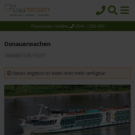
Flussreisen Hotline
0541 / 330 930
Startseite
Top-Angebote
Donauerwachen
Reiseziele
ANGEBOTS-ID: 171277
Themen
Reedereien
Dieses Angebot ist leider nicht mehr verfügbar.
Schiffe
Über uns
Wissen
Suche