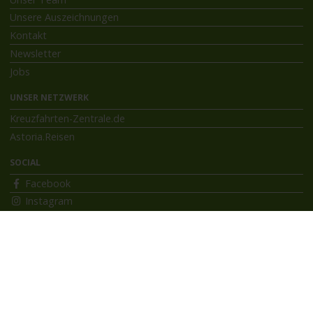
Unsere Auszeichnungen
Kontakt
Newsletter
Jobs
UNSER NETZWERK
Kreuzfahrten-Zentrale.de
Astoria.Reisen
SOCIAL
Facebook
Instagram
INFORMATIONEN
Bildnachweise
Impressum
AGB
Datenschutzerklärung