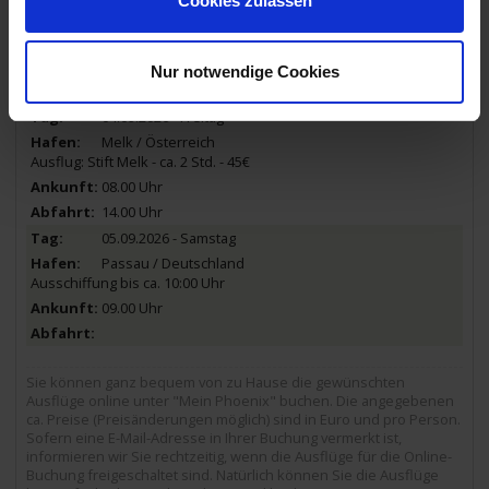
Cookies zulassen
Ausflug: Bratislava - ca. 3 Std. - 31€
Ausflug: Panorama-Bootsfahrt 'Unter den Brücken Bratislavas' -
ca. 1 Std. - 62€
06.00 Uhr
Nur notwendige Cookies
00.00 Uhr
04.09.2026 - Freitag
Melk / Österreich
Ausflug: Stift Melk - ca. 2 Std. - 45€
08.00 Uhr
14.00 Uhr
05.09.2026 - Samstag
Passau / Deutschland
Ausschiffung bis ca. 10:00 Uhr
09.00 Uhr
Sie können ganz bequem von zu Hause die gewünschten
Ausflüge online unter "Mein Phoenix" buchen. Die angegebenen
ca. Preise (Preisänderungen möglich) sind in Euro und pro Person.
Sofern eine E-Mail-Adresse in Ihrer Buchung vermerkt ist,
informieren wir Sie rechtzeitig, wenn die Ausflüge für die Online-
Buchung freigeschaltet sind. Natürlich können Sie die Ausflüge