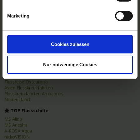
TOP Reedereien
Marketing
Phoenix Flussreisen
A-ROSA Flussschiff GmbH
Nicko Cruises Flussreisen
PLANTOURS Kreuzfahrten
Cookies zulassen
AMADEUS Flusskreuzfahrten
1AVista Flussreisen
TOP Reiseziele
Nur notwendige Cookies
Flussreisen Deutschland
Flusskreuzfahrt Frankreich
Flussreise Osteuropa
Asien Flusskreuzfahrten
Flusskreuzfahrten Amazonas
Nilkreuzfahrt
TOP Flussschiffe
MS Alina
MS Anesha
A-ROSA Aqua
nickoVISION