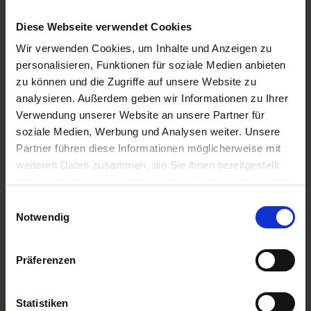
Linz / Österreich
07.00 Uhr
Diese Webseite verwendet Cookies
19.30 Uhr
Wir verwenden Cookies, um Inhalte und Anzeigen zu
12.08.2026 - Mittwoch
personalisieren, Funktionen für soziale Medien anbieten
Passau / Deutschland
zu können und die Zugriffe auf unsere Website zu
07.00 Uhr
analysieren. Außerdem geben wir Informationen zu Ihrer
Verwendung unserer Website an unsere Partner für
A-ROSA MIA
soziale Medien, Werbung und Analysen weiter. Unsere
Partner führen diese Informationen möglicherweise mit
Leistungen
weiteren Daten zusammen, die Sie ihnen bereitgestellt
haben oder die sie im Rahmen Ihrer Nutzung der Dienste
Reisedokumente
gesammelt haben.
Einwilligungsauswahl
weitere Termine
Notwendig
Mobilität
Präferenzen
Statistiken