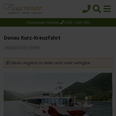
Flussreisen Hotline
0541 / 330 930
Startseite
Top-Angebote
Donau Kurz-Kreuzfahrt
Reiseziele
ANGEBOTS-ID: 177599
Themen
Reedereien
Dieses Angebot ist leider nicht mehr verfügbar.
Schiffe
Über uns
Wissen
Suche